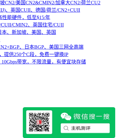
坡CN2/美国CN2&CMIN2/加拿大CN2/荷兰CU2
IJ)、英国CUII、德国/荷兰/CN2+CUII
D高性能硬件，低至$15/年
CUII/CMIN2、英国住宅/CUII
、日本、新加坡、美国、英国
路
CN2+BGP、日本BGP、美国三网全高端
，提供250个C段，免费一键换IP
10Gbps带宽，不限流量，有便宜块存储