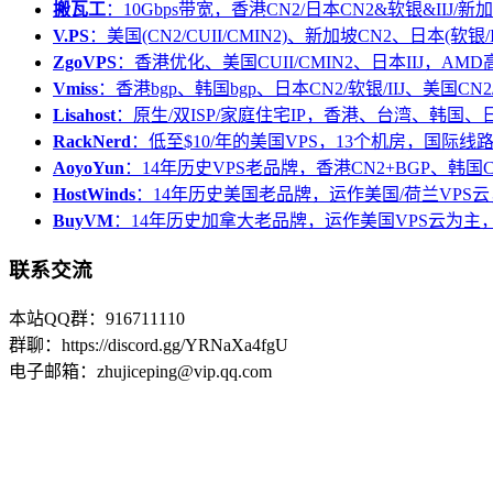
搬瓦工
：10Gbps带宽，香港CN2/日本CN2&软银&IIJ/新加
V.PS
：美国(CN2/CUII/CMIN2)、新加坡CN2、日本(软银/I
ZgoVPS
：香港优化、美国CUII/CMIN2、日本IIJ，AM
Vmiss
：香港bgp、韩国bgp、日本CN2/软银/IIJ、美国CN2/
Lisahost
：原生/双ISP/家庭住宅IP，香港、台湾、韩国
RackNerd
：低至$10/年的美国VPS，13个机房，国际线
AoyoYun
：14年历史VPS老品牌，香港CN2+BGP、韩国
HostWinds
：14年历史美国老品牌，运作美国/荷兰VPS云
BuyVM
：14年历史加拿大老品牌，运作美国VPS云为主，
联系交流
本站QQ群：916711110
群聊：https://discord.gg/YRNaXa4fgU
电子邮箱：zhujiceping@vip.qq.com