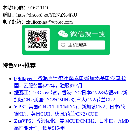
本站QQ群：916711110
群聊：https://discord.gg/YRNaXa4fgU
电子邮箱：zhujiceping@vip.qq.com
特色VPS推荐
lightlayer
：香港/台湾/菲律宾/泰国/新加坡/美国/英国/德
国，云服务器$25/年，独服$59/月
搬瓦工
：10Gbps带宽，香港CN2/日本CN2&软银&IIJ/新
加坡CN2/美国CN2&CMIN2/加拿大CN2/荷兰CU2
V.PS
：美国(CN2/CUII/CMIN2)、新加坡CN2、日本(软
银/IIJ)、英国CUII、德国/荷兰/CN2+CUII
ZgoVPS
：香港优化、美国CUII/CMIN2、日本IIJ，AMD
高性能硬件，低至$15/年