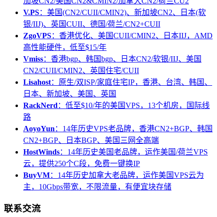
加坡CN2/美国CN2&CMIN2/加拿大CN2/荷兰CU2
V.PS
：美国(CN2/CUII/CMIN2)、新加坡CN2、日本(软
银/IIJ)、英国CUII、德国/荷兰/CN2+CUII
ZgoVPS
：香港优化、美国CUII/CMIN2、日本IIJ，AMD
高性能硬件，低至$15/年
Vmiss
：香港bgp、韩国bgp、日本CN2/软银/IIJ、美国
CN2/CUII/CMIN2、英国住宅/CUII
Lisahost
：原生/双ISP/家庭住宅IP，香港、台湾、韩国、
日本、新加坡、美国、英国
RackNerd
：低至$10/年的美国VPS，13个机房，国际线
路
AoyoYun
：14年历史VPS老品牌，香港CN2+BGP、韩国
CN2+BGP、日本BGP、美国三网全高端
HostWinds
：14年历史美国老品牌，运作美国/荷兰VPS
云，提供250个C段，免费一键换IP
BuyVM
：14年历史加拿大老品牌，运作美国VPS云为
主，10Gbps带宽，不限流量，有便宜块存储
联系交流