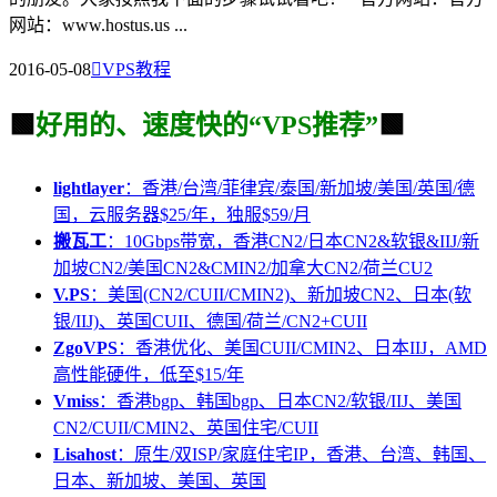
网站：www.hostus.us ...
2016-05-08

VPS教程
🟩
好用的、速度快的“VPS推荐”
🟩
lightlayer
：香港/台湾/菲律宾/泰国/新加坡/美国/英国/德
国，云服务器$25/年，独服$59/月
搬瓦工
：10Gbps带宽，香港CN2/日本CN2&软银&IIJ/新
加坡CN2/美国CN2&CMIN2/加拿大CN2/荷兰CU2
V.PS
：美国(CN2/CUII/CMIN2)、新加坡CN2、日本(软
银/IIJ)、英国CUII、德国/荷兰/CN2+CUII
ZgoVPS
：香港优化、美国CUII/CMIN2、日本IIJ，AMD
高性能硬件，低至$15/年
Vmiss
：香港bgp、韩国bgp、日本CN2/软银/IIJ、美国
CN2/CUII/CMIN2、英国住宅/CUII
Lisahost
：原生/双ISP/家庭住宅IP，香港、台湾、韩国、
日本、新加坡、美国、英国