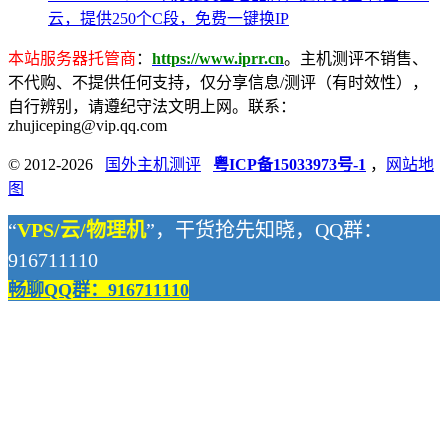
云，提供250个C段，免费一键换IP
本站服务器托管商
：
https://www.iprr.cn
。主机测评不销售、
不代购、不提供任何支持，仅分享信息/测评（有时效性），
自行辨别，请遵纪守法文明上网。联系：
zhujiceping@vip.qq.com
© 2012-2026
国外主机测评
粤ICP备15033973号-1
，
网站地
图
“
VPS/云/物理机
”，干货抢先知晓，QQ群：
916711110
畅聊QQ群：916711110