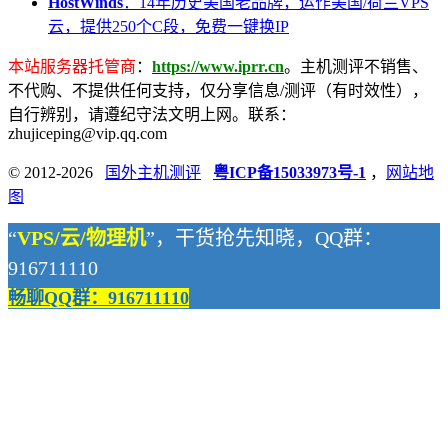
HostWinds
：14年历史美国老品牌，运作美国/荷兰VPS
云，提供250个C段，免费一键换IP
本站服务器托管商
：
https://www.iprr.cn
。主机测评不销售、
不代购、不提供任何支持，仅分享信息/测评（有时效性），
自行辨别，请遵纪守法文明上网。联系：
zhujiceping@vip.qq.com
© 2012-2026
国外主机测评
粤ICP备15033973号-1
，
网站地
图
“
VPS/云/物理机
”，干货抢先知晓，QQ群：
916711110
畅聊QQ群：916711110