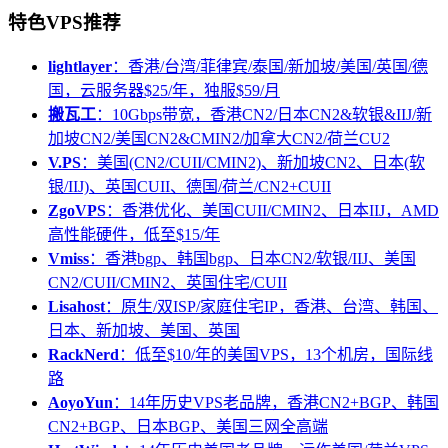
特色VPS推荐
lightlayer
：香港/台湾/菲律宾/泰国/新加坡/美国/英国/德
国，云服务器$25/年，独服$59/月
搬瓦工
：10Gbps带宽，香港CN2/日本CN2&软银&IIJ/新
加坡CN2/美国CN2&CMIN2/加拿大CN2/荷兰CU2
V.PS
：美国(CN2/CUII/CMIN2)、新加坡CN2、日本(软
银/IIJ)、英国CUII、德国/荷兰/CN2+CUII
ZgoVPS
：香港优化、美国CUII/CMIN2、日本IIJ，AMD
高性能硬件，低至$15/年
Vmiss
：香港bgp、韩国bgp、日本CN2/软银/IIJ、美国
CN2/CUII/CMIN2、英国住宅/CUII
Lisahost
：原生/双ISP/家庭住宅IP，香港、台湾、韩国、
日本、新加坡、美国、英国
RackNerd
：低至$10/年的美国VPS，13个机房，国际线
路
AoyoYun
：14年历史VPS老品牌，香港CN2+BGP、韩国
CN2+BGP、日本BGP、美国三网全高端