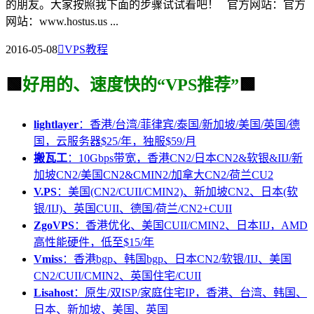
的朋友。大家按照我下面的步骤试试看吧！ 官方网站：官方
网站：www.hostus.us ...
2016-05-08

VPS教程
🟩
好用的、速度快的“VPS推荐”
🟩
lightlayer
：香港/台湾/菲律宾/泰国/新加坡/美国/英国/德
国，云服务器$25/年，独服$59/月
搬瓦工
：10Gbps带宽，香港CN2/日本CN2&软银&IIJ/新
加坡CN2/美国CN2&CMIN2/加拿大CN2/荷兰CU2
V.PS
：美国(CN2/CUII/CMIN2)、新加坡CN2、日本(软
银/IIJ)、英国CUII、德国/荷兰/CN2+CUII
ZgoVPS
：香港优化、美国CUII/CMIN2、日本IIJ，AMD
高性能硬件，低至$15/年
Vmiss
：香港bgp、韩国bgp、日本CN2/软银/IIJ、美国
CN2/CUII/CMIN2、英国住宅/CUII
Lisahost
：原生/双ISP/家庭住宅IP，香港、台湾、韩国、
日本、新加坡、美国、英国