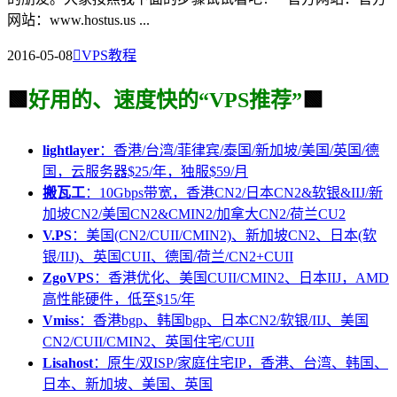
网站：www.hostus.us ...
2016-05-08

VPS教程
🟩
好用的、速度快的“VPS推荐”
🟩
lightlayer
：香港/台湾/菲律宾/泰国/新加坡/美国/英国/德
国，云服务器$25/年，独服$59/月
搬瓦工
：10Gbps带宽，香港CN2/日本CN2&软银&IIJ/新
加坡CN2/美国CN2&CMIN2/加拿大CN2/荷兰CU2
V.PS
：美国(CN2/CUII/CMIN2)、新加坡CN2、日本(软
银/IIJ)、英国CUII、德国/荷兰/CN2+CUII
ZgoVPS
：香港优化、美国CUII/CMIN2、日本IIJ，AMD
高性能硬件，低至$15/年
Vmiss
：香港bgp、韩国bgp、日本CN2/软银/IIJ、美国
CN2/CUII/CMIN2、英国住宅/CUII
Lisahost
：原生/双ISP/家庭住宅IP，香港、台湾、韩国、
日本、新加坡、美国、英国