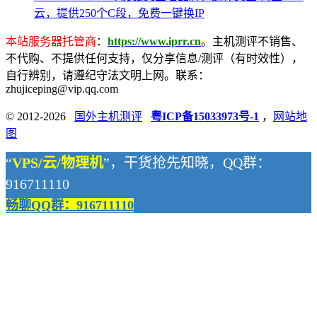
云，提供250个C段，免费一键换IP
本站服务器托管商
：
https://www.iprr.cn
。主机测评不销售、
不代购、不提供任何支持，仅分享信息/测评（有时效性），
自行辨别，请遵纪守法文明上网。联系：
zhujiceping@vip.qq.com
© 2012-2026
国外主机测评
粤ICP备15033973号-1
，
网站地
图
“
VPS/云/物理机
”，干货抢先知晓，QQ群：
916711110
畅聊QQ群：916711110