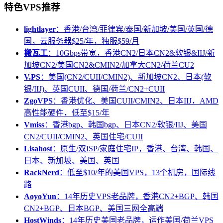
特色VPS推荐
lightlayer
：香港/台湾/菲律宾/泰国/新加坡/美国/英国/德
国，云服务器$25/年，独服$59/月
搬瓦工
：10Gbps带宽，香港CN2/日本CN2&软银&IIJ/新
加坡CN2/美国CN2&CMIN2/加拿大CN2/荷兰CU2
V.PS
：美国(CN2/CUII/CMIN2)、新加坡CN2、日本(软
银/IIJ)、英国CUII、德国/荷兰/CN2+CUII
ZgoVPS
：香港优化、美国CUII/CMIN2、日本IIJ，AMD
高性能硬件，低至$15/年
Vmiss
：香港bgp、韩国bgp、日本CN2/软银/IIJ、美国
CN2/CUII/CMIN2、英国住宅/CUII
Lisahost
：原生/双ISP/家庭住宅IP，香港、台湾、韩国、
日本、新加坡、美国、英国
RackNerd
：低至$10/年的美国VPS，13个机房，国际线
路
AoyoYun
：14年历史VPS老品牌，香港CN2+BGP、韩国
CN2+BGP、日本BGP、美国三网全高端
HostWinds
：14年历史美国老品牌，运作美国/荷兰VPS