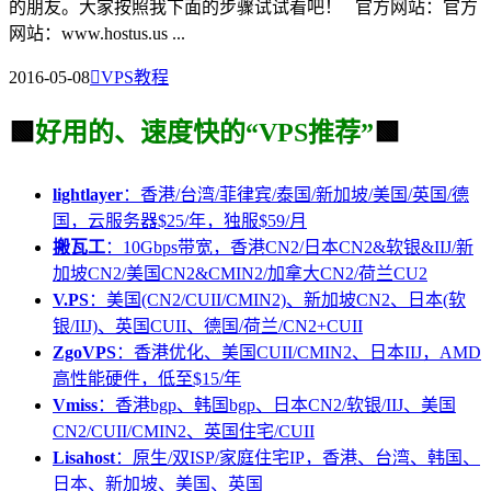
的朋友。大家按照我下面的步骤试试看吧！ 官方网站：官方
网站：www.hostus.us ...
2016-05-08

VPS教程
🟩
好用的、速度快的“VPS推荐”
🟩
lightlayer
：香港/台湾/菲律宾/泰国/新加坡/美国/英国/德
国，云服务器$25/年，独服$59/月
搬瓦工
：10Gbps带宽，香港CN2/日本CN2&软银&IIJ/新
加坡CN2/美国CN2&CMIN2/加拿大CN2/荷兰CU2
V.PS
：美国(CN2/CUII/CMIN2)、新加坡CN2、日本(软
银/IIJ)、英国CUII、德国/荷兰/CN2+CUII
ZgoVPS
：香港优化、美国CUII/CMIN2、日本IIJ，AMD
高性能硬件，低至$15/年
Vmiss
：香港bgp、韩国bgp、日本CN2/软银/IIJ、美国
CN2/CUII/CMIN2、英国住宅/CUII
Lisahost
：原生/双ISP/家庭住宅IP，香港、台湾、韩国、
日本、新加坡、美国、英国