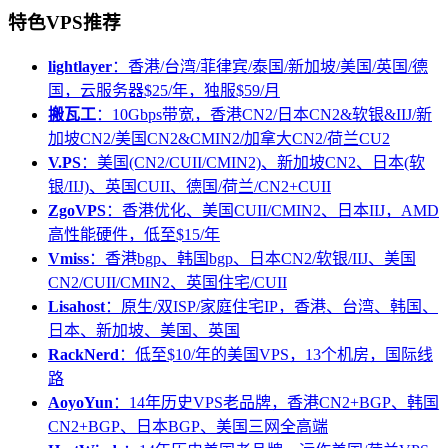
特色VPS推荐
lightlayer
：香港/台湾/菲律宾/泰国/新加坡/美国/英国/德
国，云服务器$25/年，独服$59/月
搬瓦工
：10Gbps带宽，香港CN2/日本CN2&软银&IIJ/新
加坡CN2/美国CN2&CMIN2/加拿大CN2/荷兰CU2
V.PS
：美国(CN2/CUII/CMIN2)、新加坡CN2、日本(软
银/IIJ)、英国CUII、德国/荷兰/CN2+CUII
ZgoVPS
：香港优化、美国CUII/CMIN2、日本IIJ，AMD
高性能硬件，低至$15/年
Vmiss
：香港bgp、韩国bgp、日本CN2/软银/IIJ、美国
CN2/CUII/CMIN2、英国住宅/CUII
Lisahost
：原生/双ISP/家庭住宅IP，香港、台湾、韩国、
日本、新加坡、美国、英国
RackNerd
：低至$10/年的美国VPS，13个机房，国际线
路
AoyoYun
：14年历史VPS老品牌，香港CN2+BGP、韩国
CN2+BGP、日本BGP、美国三网全高端