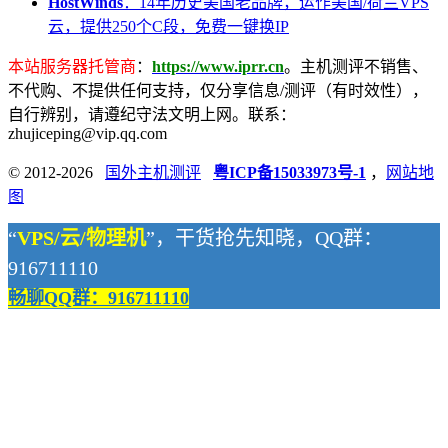
HostWinds
：14年历史美国老品牌，运作美国/荷兰VPS
云，提供250个C段，免费一键换IP
本站服务器托管商
：
https://www.iprr.cn
。主机测评不销售、
不代购、不提供任何支持，仅分享信息/测评（有时效性），
自行辨别，请遵纪守法文明上网。联系：
zhujiceping@vip.qq.com
© 2012-2026
国外主机测评
粤ICP备15033973号-1
，
网站地
图
“
VPS/云/物理机
”，干货抢先知晓，QQ群：
916711110
畅聊QQ群：916711110