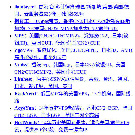
lightlayer
：香港/台湾/菲律宾/泰国/新加坡/美国/英国/德
国，云服务器$25/年，独服$59/月
搬瓦工
：10Gbps带宽，香港CN2/日本CN2&软银&IIJ/新
加坡CN2/美国CN2&CMIN2/加拿大CN2/荷兰CU2
V.PS
：美国(CN2/CUII/CMIN2)、新加坡CN2、日本(软
银/IIJ)、英国CUII、德国/荷兰/CN2+CUII
ZgoVPS
：香港优化、美国CUII/CMIN2、日本IIJ，AMD
高性能硬件，低至$15/年
Vmiss
：香港bgp、韩国bgp、日本CN2/软银/IIJ、美国
CN2/CUII/CMIN2、英国住宅/CUII
Lisahost
：原生/双ISP/家庭住宅IP，香港、台湾、韩国、
日本、新加坡、美国、英国
RackNerd
：低至$10/年的美国VPS，13个机房，国际线
路
AoyoYun
：14年历史VPS老品牌，香港CN2+BGP、韩国
CN2+BGP、日本BGP、美国三网全高端
HostWinds
：14年历史美国老品牌，运作美国/荷兰VPS
云，提供250个C段，免费一键换IP