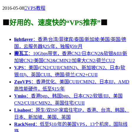
2016-05-08

VPS教程
🟩
好用的、速度快的“VPS推荐”
🟩
lightlayer
：香港/台湾/菲律宾/泰国/新加坡/美国/英国/德
国，云服务器$25/年，独服$59/月
搬瓦工
：10Gbps带宽，香港CN2/日本CN2&软银&IIJ/新
加坡CN2/美国CN2&CMIN2/加拿大CN2/荷兰CU2
V.PS
：美国(CN2/CUII/CMIN2)、新加坡CN2、日本(软
银/IIJ)、英国CUII、德国/荷兰/CN2+CUII
ZgoVPS
：香港优化、美国CUII/CMIN2、日本IIJ，AMD
高性能硬件，低至$15/年
Vmiss
：香港bgp、韩国bgp、日本CN2/软银/IIJ、美国
CN2/CUII/CMIN2、英国住宅/CUII
Lisahost
：原生/双ISP/家庭住宅IP，香港、台湾、韩国、
日本、新加坡、美国、英国
RackNerd
：低至$10/年的美国VPS，13个机房，国际线
路