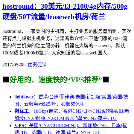
hostround：30美元/I3-2100/4g内存/500g
硬盘/50T流量/leaseweb机房/荷兰
hostround，一家美国的主机商，主打业务是服务器出租，其次
还有点儿虚拟主机业务，这里着重介绍一下他们家的100T流
量的荷兰机房的独立服务器：机器在大牌的leaseweb，默认
100M或者1000M端口；大家知道的是leaseweb国人...
2017-05-08

优惠促销
🟩
好用的、速度快的“VPS推荐”
🟩
lightlayer
：香港/台湾/菲律宾/泰国/新加坡/美国/英国/德
国，云服务器$25/年，独服$59/月
搬瓦工
：10Gbps带宽，香港CN2/日本CN2&软银&IIJ/新
加坡CN2/美国CN2&CMIN2/加拿大CN2/荷兰CU2
V.PS
：美国(CN2/CUII/CMIN2)、新加坡CN2、日本(软
银/IIJ)、英国CUII、德国/荷兰/CN2+CUII