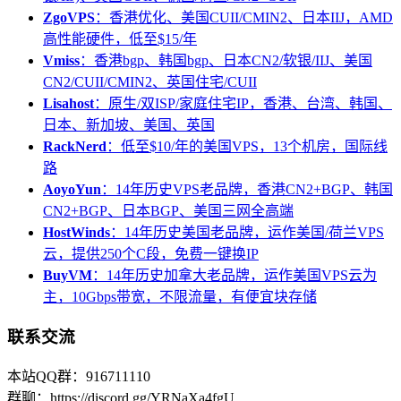
ZgoVPS
：香港优化、美国CUII/CMIN2、日本IIJ，AMD
高性能硬件，低至$15/年
Vmiss
：香港bgp、韩国bgp、日本CN2/软银/IIJ、美国
CN2/CUII/CMIN2、英国住宅/CUII
Lisahost
：原生/双ISP/家庭住宅IP，香港、台湾、韩国、
日本、新加坡、美国、英国
RackNerd
：低至$10/年的美国VPS，13个机房，国际线
路
AoyoYun
：14年历史VPS老品牌，香港CN2+BGP、韩国
CN2+BGP、日本BGP、美国三网全高端
HostWinds
：14年历史美国老品牌，运作美国/荷兰VPS
云，提供250个C段，免费一键换IP
BuyVM
：14年历史加拿大老品牌，运作美国VPS云为
主，10Gbps带宽，不限流量，有便宜块存储
联系交流
本站QQ群：916711110
群聊：https://discord.gg/YRNaXa4fgU