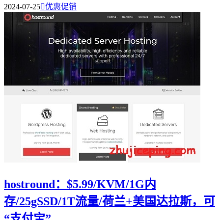
2024-07-25

优惠促销
hostround：$5.99/KVM/1G内
存/25gSSD/1T流量/荷兰+美国达拉斯，可
“支付宝”