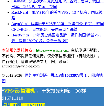
Lisahost
：原生/双ISP/家庭住宅IP，香港、台湾、韩国、
日本、新加坡、美国、英国
RackNerd
：低至$10/年的美国VPS，13个机房，国际线
路
AoyoYun
：14年历史VPS老品牌，香港CN2+BGP、韩国
CN2+BGP、日本BGP、美国三网全高端
HostWinds
：14年历史美国老品牌，运作美国/荷兰VPS
云，提供250个C段，免费一键换IP
本站服务器托管商
：
https://www.iprr.cn
。主机测评不销售、
不代购、不提供任何支持，仅分享信息/测评（有时效性），
自行辨别，请遵纪守法文明上网。联系：
zhujiceping@vip.qq.com
© 2012-2026
国外主机测评
粤ICP备15033973号-1
，
网站地
图
“
VPS/云/物理机
”，干货抢先知晓，QQ群：
916711110
畅聊QQ群：916711110