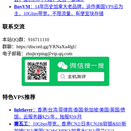
BuyVM
：14年历史加拿大老品牌，运作美国VPS云为
主，10Gbps带宽，不限流量，有便宜块存储
联系交流
本站QQ群：916711110
群聊：https://discord.gg/YRNaXa4fgU
电子邮箱：zhujiceping@vip.qq.com
特色VPS推荐
lightlayer
：香港/台湾/菲律宾/泰国/新加坡/美国/英国/德
国，云服务器$25/年，独服$59/月
搬瓦工
：10Gbps带宽，香港CN2/日本CN2&软银&IIJ/新
加坡CN2/美国CN2&CMIN2/加拿大CN2/荷兰CU2