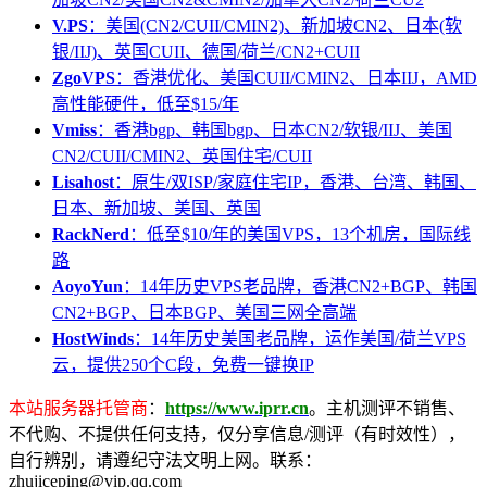
V.PS
：美国(CN2/CUII/CMIN2)、新加坡CN2、日本(软
银/IIJ)、英国CUII、德国/荷兰/CN2+CUII
ZgoVPS
：香港优化、美国CUII/CMIN2、日本IIJ，AMD
高性能硬件，低至$15/年
Vmiss
：香港bgp、韩国bgp、日本CN2/软银/IIJ、美国
CN2/CUII/CMIN2、英国住宅/CUII
Lisahost
：原生/双ISP/家庭住宅IP，香港、台湾、韩国、
日本、新加坡、美国、英国
RackNerd
：低至$10/年的美国VPS，13个机房，国际线
路
AoyoYun
：14年历史VPS老品牌，香港CN2+BGP、韩国
CN2+BGP、日本BGP、美国三网全高端
HostWinds
：14年历史美国老品牌，运作美国/荷兰VPS
云，提供250个C段，免费一键换IP
本站服务器托管商
：
https://www.iprr.cn
。主机测评不销售、
不代购、不提供任何支持，仅分享信息/测评（有时效性），
自行辨别，请遵纪守法文明上网。联系：
zhujiceping@vip.qq.com