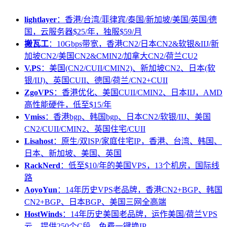
lightlayer
：香港/台湾/菲律宾/泰国/新加坡/美国/英国/德
国，云服务器$25/年，独服$59/月
搬瓦工
：10Gbps带宽，香港CN2/日本CN2&软银&IIJ/新
加坡CN2/美国CN2&CMIN2/加拿大CN2/荷兰CU2
V.PS
：美国(CN2/CUII/CMIN2)、新加坡CN2、日本(软
银/IIJ)、英国CUII、德国/荷兰/CN2+CUII
ZgoVPS
：香港优化、美国CUII/CMIN2、日本IIJ，AMD
高性能硬件，低至$15/年
Vmiss
：香港bgp、韩国bgp、日本CN2/软银/IIJ、美国
CN2/CUII/CMIN2、英国住宅/CUII
Lisahost
：原生/双ISP/家庭住宅IP，香港、台湾、韩国、
日本、新加坡、美国、英国
RackNerd
：低至$10/年的美国VPS，13个机房，国际线
路
AoyoYun
：14年历史VPS老品牌，香港CN2+BGP、韩国
CN2+BGP、日本BGP、美国三网全高端
HostWinds
：14年历史美国老品牌，运作美国/荷兰VPS
云，提供250个C段，免费一键换IP