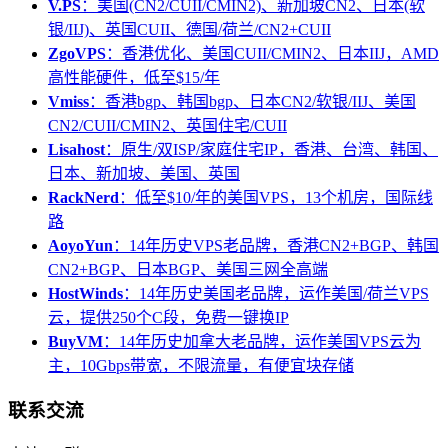
V.PS
：美国(CN2/CUII/CMIN2)、新加坡CN2、日本(软
银/IIJ)、英国CUII、德国/荷兰/CN2+CUII
ZgoVPS
：香港优化、美国CUII/CMIN2、日本IIJ，AMD
高性能硬件，低至$15/年
Vmiss
：香港bgp、韩国bgp、日本CN2/软银/IIJ、美国
CN2/CUII/CMIN2、英国住宅/CUII
Lisahost
：原生/双ISP/家庭住宅IP，香港、台湾、韩国、
日本、新加坡、美国、英国
RackNerd
：低至$10/年的美国VPS，13个机房，国际线
路
AoyoYun
：14年历史VPS老品牌，香港CN2+BGP、韩国
CN2+BGP、日本BGP、美国三网全高端
HostWinds
：14年历史美国老品牌，运作美国/荷兰VPS
云，提供250个C段，免费一键换IP
BuyVM
：14年历史加拿大老品牌，运作美国VPS云为
主，10Gbps带宽，不限流量，有便宜块存储
联系交流