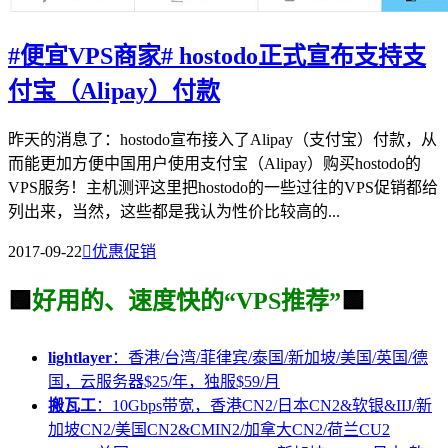
#便宜VPS商家# hostodo正式宣布支持支
付宝（Alipay）付款
昨天的消息了：hostodo宣布接入了Alipay（支付宝）付款，从
而能更加方便中国用户使用支付宝（Alipay）购买hostodo的
VPS服务！主机测评这里把hostodo的一些过往的VPS促销都给
列出来，当然，这些都是我认为性价比较高的...
2017-09-22

优惠促销
🟩
好用的、速度快的“VPS推荐”
🟩
lightlayer
：香港/台湾/菲律宾/泰国/新加坡/美国/英国/德
国，云服务器$25/年，独服$59/月
搬瓦工
：10Gbps带宽，香港CN2/日本CN2&软银&IIJ/新
加坡CN2/美国CN2&CMIN2/加拿大CN2/荷兰CU2