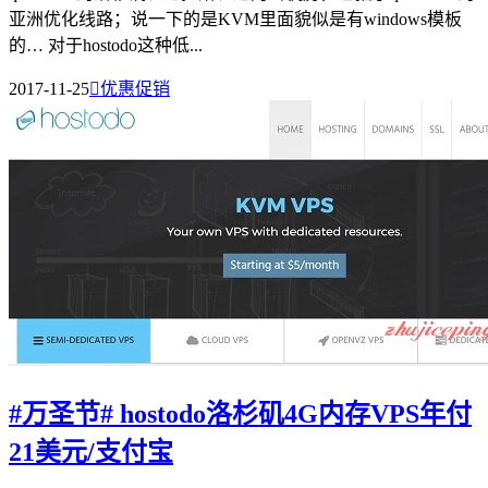
亚洲优化线路；说一下的是KVM里面貌似是有windows模板
的… 对于hostodo这种低...
2017-11-25

优惠促销
#万圣节# hostodo洛杉矶4G内存VPS年付
21美元/支付宝