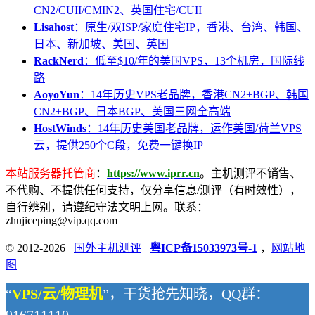
CN2/CUII/CMIN2、英国住宅/CUII
Lisahost
：原生/双ISP/家庭住宅IP，香港、台湾、韩国、
日本、新加坡、美国、英国
RackNerd
：低至$10/年的美国VPS，13个机房，国际线
路
AoyoYun
：14年历史VPS老品牌，香港CN2+BGP、韩国
CN2+BGP、日本BGP、美国三网全高端
HostWinds
：14年历史美国老品牌，运作美国/荷兰VPS
云，提供250个C段，免费一键换IP
本站服务器托管商
：
https://www.iprr.cn
。主机测评不销售、
不代购、不提供任何支持，仅分享信息/测评（有时效性），
自行辨别，请遵纪守法文明上网。联系：
zhujiceping@vip.qq.com
© 2012-2026
国外主机测评
粤ICP备15033973号-1
，
网站地
图
“
VPS/云/物理机
”，干货抢先知晓，QQ群：