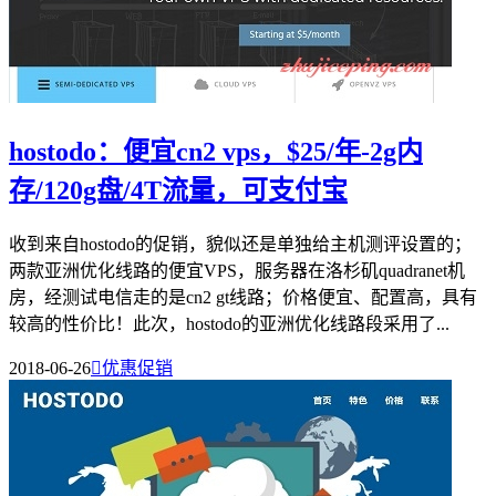
hostodo：便宜cn2 vps，$25/年-2g内
存/120g盘/4T流量，可支付宝
收到来自hostodo的促销，貌似还是单独给主机测评设置的；
两款亚洲优化线路的便宜VPS，服务器在洛杉矶quadranet机
房，经测试电信走的是cn2 gt线路；价格便宜、配置高，具有
较高的性价比！此次，hostodo的亚洲优化线路段采用了...
2018-06-26

优惠促销