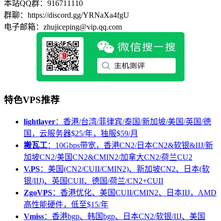
本站QQ群：916711110
群聊：https://discord.gg/YRNaXa4fgU
电子邮箱：zhujiceping@vip.qq.com
特色VPS推荐
lightlayer
：香港/台湾/菲律宾/泰国/新加坡/美国/英国/德
国，云服务器$25/年，独服$59/月
搬瓦工
：10Gbps带宽，香港CN2/日本CN2&软银&IIJ/新
加坡CN2/美国CN2&CMIN2/加拿大CN2/荷兰CU2
V.PS
：美国(CN2/CUII/CMIN2)、新加坡CN2、日本(软
银/IIJ)、英国CUII、德国/荷兰/CN2+CUII
ZgoVPS
：香港优化、美国CUII/CMIN2、日本IIJ，AMD
高性能硬件，低至$15/年
Vmiss
：香港bgp、韩国bgp、日本CN2/软银/IIJ、美国