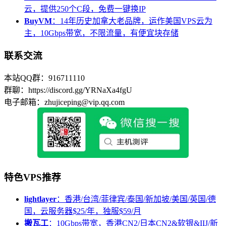
云，提供250个C段，免费一键换IP
BuyVM
：14年历史加拿大老品牌，运作美国VPS云为
主，10Gbps带宽，不限流量，有便宜块存储
联系交流
本站QQ群：916711110
群聊：https://discord.gg/YRNaXa4fgU
电子邮箱：zhujiceping@vip.qq.com
特色VPS推荐
lightlayer
：香港/台湾/菲律宾/泰国/新加坡/美国/英国/德
国，云服务器$25/年，独服$59/月
搬瓦工
：10Gbps带宽，香港CN2/日本CN2&软银&IIJ/新