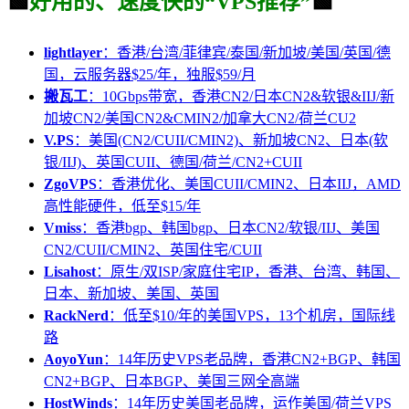
🟩
好用的、速度快的“VPS推荐”
🟩
lightlayer
：香港/台湾/菲律宾/泰国/新加坡/美国/英国/德
国，云服务器$25/年，独服$59/月
搬瓦工
：10Gbps带宽，香港CN2/日本CN2&软银&IIJ/新
加坡CN2/美国CN2&CMIN2/加拿大CN2/荷兰CU2
V.PS
：美国(CN2/CUII/CMIN2)、新加坡CN2、日本(软
银/IIJ)、英国CUII、德国/荷兰/CN2+CUII
ZgoVPS
：香港优化、美国CUII/CMIN2、日本IIJ，AMD
高性能硬件，低至$15/年
Vmiss
：香港bgp、韩国bgp、日本CN2/软银/IIJ、美国
CN2/CUII/CMIN2、英国住宅/CUII
Lisahost
：原生/双ISP/家庭住宅IP，香港、台湾、韩国、
日本、新加坡、美国、英国
RackNerd
：低至$10/年的美国VPS，13个机房，国际线
路
AoyoYun
：14年历史VPS老品牌，香港CN2+BGP、韩国
CN2+BGP、日本BGP、美国三网全高端
HostWinds
：14年历史美国老品牌，运作美国/荷兰VPS