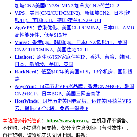
加坡CN2/美国CN2&CMIN2/加拿大CN2/荷兰CU2
V.PS
：美国(CN2/CUII/CMIN2)、新加坡CN2、日本(软
银/IIJ)、英国CUII、德国/荷兰/CN2+CUII
ZgoVPS
：香港优化、美国CUII/CMIN2、日本IIJ，AMD
高性能硬件，低至$15/年
Vmiss
：香港bgp、韩国bgp、日本CN2/软银/IIJ、美国
CN2/CUII/CMIN2、英国住宅/CUII
Lisahost
：原生/双ISP/家庭住宅IP，香港、台湾、韩国、
日本、新加坡、美国、英国
RackNerd
：低至$10/年的美国VPS，13个机房，国际线
路
AoyoYun
：14年历史VPS老品牌，香港CN2+BGP、韩国
CN2+BGP、日本BGP、美国三网全高端
HostWinds
：14年历史美国老品牌，运作美国/荷兰VPS
云，提供250个C段，免费一键换IP
本站服务器托管商
：
https://www.iprr.cn
。主机测评不销售、
不代购、不提供任何支持，仅分享信息/测评（有时效性），
自行辨别，请遵纪守法文明上网。联系：