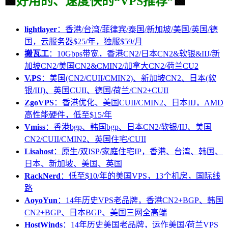
🟩
好用的、速度快的“VPS推荐”
🟩
lightlayer
：香港/台湾/菲律宾/泰国/新加坡/美国/英国/德
国，云服务器$25/年，独服$59/月
搬瓦工
：10Gbps带宽，香港CN2/日本CN2&软银&IIJ/新
加坡CN2/美国CN2&CMIN2/加拿大CN2/荷兰CU2
V.PS
：美国(CN2/CUII/CMIN2)、新加坡CN2、日本(软
银/IIJ)、英国CUII、德国/荷兰/CN2+CUII
ZgoVPS
：香港优化、美国CUII/CMIN2、日本IIJ，AMD
高性能硬件，低至$15/年
Vmiss
：香港bgp、韩国bgp、日本CN2/软银/IIJ、美国
CN2/CUII/CMIN2、英国住宅/CUII
Lisahost
：原生/双ISP/家庭住宅IP，香港、台湾、韩国、
日本、新加坡、美国、英国
RackNerd
：低至$10/年的美国VPS，13个机房，国际线
路
AoyoYun
：14年历史VPS老品牌，香港CN2+BGP、韩国
CN2+BGP、日本BGP、美国三网全高端
HostWinds
：14年历史美国老品牌，运作美国/荷兰VPS