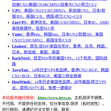
加坡CN2/美国CN2&CMIN2/加拿大CN2/荷兰CU2
V.PS
：美国(CN2/CUII/CMIN2)、新加坡CN2、日本(软
银/IIJ)、英国CUII、德国/荷兰/CN2+CUII
ZgoVPS
：香港优化、美国CUII/CMIN2、日本IIJ，AMD
高性能硬件，低至$15/年
Vmiss
：香港bgp、韩国bgp、日本CN2/软银/IIJ、美国
CN2/CUII/CMIN2、英国住宅/CUII
Lisahost
：原生/双ISP/家庭住宅IP，香港、台湾、韩国、
日本、新加坡、美国、英国
RackNerd
：低至$10/年的美国VPS，13个机房，国际线
路
AoyoYun
：14年历史VPS老品牌，香港CN2+BGP、韩国
CN2+BGP、日本BGP、美国三网全高端
HostWinds
：14年历史美国老品牌，运作美国/荷兰VPS
云，提供250个C段，免费一键换IP
本站服务器托管商
：
https://www.iprr.cn
。主机测评不销售、
不代购、不提供任何支持，仅分享信息/测评（有时效性），
自行辨别，请遵纪守法文明上网。联系：