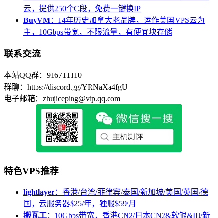
云，提供250个C段，免费一键换IP
BuyVM
：14年历史加拿大老品牌，运作美国VPS云为
主，10Gbps带宽，不限流量，有便宜块存储
联系交流
本站QQ群：916711110
群聊：https://discord.gg/YRNaXa4fgU
电子邮箱：zhujiceping@vip.qq.com
特色VPS推荐
lightlayer
：香港/台湾/菲律宾/泰国/新加坡/美国/英国/德
国，云服务器$25/年，独服$59/月
搬瓦工
：10Gbps带宽，香港CN2/日本CN2&软银&IIJ/新