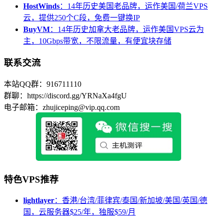
HostWinds
：14年历史美国老品牌，运作美国/荷兰VPS
云，提供250个C段，免费一键换IP
BuyVM
：14年历史加拿大老品牌，运作美国VPS云为
主，10Gbps带宽，不限流量，有便宜块存储
联系交流
本站QQ群：916711110
群聊：https://discord.gg/YRNaXa4fgU
电子邮箱：zhujiceping@vip.qq.com
特色VPS推荐
lightlayer
：香港/台湾/菲律宾/泰国/新加坡/美国/英国/德
国，云服务器$25/年，独服$59/月