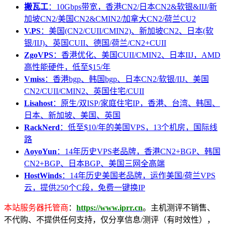
搬瓦工
：10Gbps带宽，香港CN2/日本CN2&软银&IIJ/新
加坡CN2/美国CN2&CMIN2/加拿大CN2/荷兰CU2
V.PS
：美国(CN2/CUII/CMIN2)、新加坡CN2、日本(软
银/IIJ)、英国CUII、德国/荷兰/CN2+CUII
ZgoVPS
：香港优化、美国CUII/CMIN2、日本IIJ，AMD
高性能硬件，低至$15/年
Vmiss
：香港bgp、韩国bgp、日本CN2/软银/IIJ、美国
CN2/CUII/CMIN2、英国住宅/CUII
Lisahost
：原生/双ISP/家庭住宅IP，香港、台湾、韩国、
日本、新加坡、美国、英国
RackNerd
：低至$10/年的美国VPS，13个机房，国际线
路
AoyoYun
：14年历史VPS老品牌，香港CN2+BGP、韩国
CN2+BGP、日本BGP、美国三网全高端
HostWinds
：14年历史美国老品牌，运作美国/荷兰VPS
云，提供250个C段，免费一键换IP
本站服务器托管商
：
https://www.iprr.cn
。主机测评不销售、
不代购、不提供任何支持，仅分享信息/测评（有时效性），