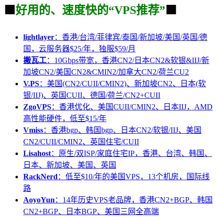
🟩
好用的、速度快的“VPS推荐”
🟩
lightlayer
：香港/台湾/菲律宾/泰国/新加坡/美国/英国/德
国，云服务器$25/年，独服$59/月
搬瓦工
：10Gbps带宽，香港CN2/日本CN2&软银&IIJ/新
加坡CN2/美国CN2&CMIN2/加拿大CN2/荷兰CU2
V.PS
：美国(CN2/CUII/CMIN2)、新加坡CN2、日本(软
银/IIJ)、英国CUII、德国/荷兰/CN2+CUII
ZgoVPS
：香港优化、美国CUII/CMIN2、日本IIJ，AMD
高性能硬件，低至$15/年
Vmiss
：香港bgp、韩国bgp、日本CN2/软银/IIJ、美国
CN2/CUII/CMIN2、英国住宅/CUII
Lisahost
：原生/双ISP/家庭住宅IP，香港、台湾、韩国、
日本、新加坡、美国、英国
RackNerd
：低至$10/年的美国VPS，13个机房，国际线
路
AoyoYun
：14年历史VPS老品牌，香港CN2+BGP、韩国
CN2+BGP、日本BGP、美国三网全高端