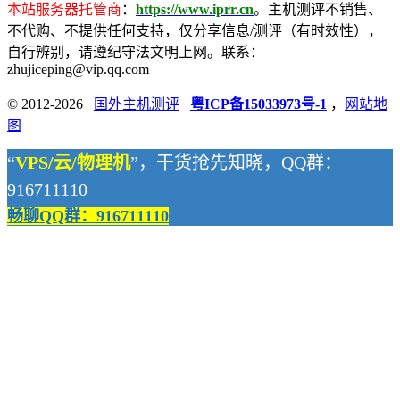
本站服务器托管商
：
https://www.iprr.cn
。主机测评不销售、
不代购、不提供任何支持，仅分享信息/测评（有时效性），
自行辨别，请遵纪守法文明上网。联系：
zhujiceping@vip.qq.com
© 2012-2026
国外主机测评
粤ICP备15033973号-1
，
网站地
图
“
VPS/云/物理机
”，干货抢先知晓，QQ群：
916711110
畅聊QQ群：916711110