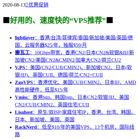
2020-08-13

优惠促销
🟩
好用的、速度快的“VPS推荐”
🟩
lightlayer
：香港/台湾/菲律宾/泰国/新加坡/美国/英国/德
国，云服务器$25/年，独服$59/月
搬瓦工
：10Gbps带宽，香港CN2/日本CN2&软银&IIJ/新
加坡CN2/美国CN2&CMIN2/加拿大CN2/荷兰CU2
V.PS
：美国(CN2/CUII/CMIN2)、新加坡CN2、日本(软
银/IIJ)、英国CUII、德国/荷兰/CN2+CUII
ZgoVPS
：香港优化、美国CUII/CMIN2、日本IIJ，AMD
高性能硬件，低至$15/年
Vmiss
：香港bgp、韩国bgp、日本CN2/软银/IIJ、美国
CN2/CUII/CMIN2、英国住宅/CUII
Lisahost
：原生/双ISP/家庭住宅IP，香港、台湾、韩国、
日本、新加坡、美国、英国
RackNerd
：低至$10/年的美国VPS，13个机房，国际线
路