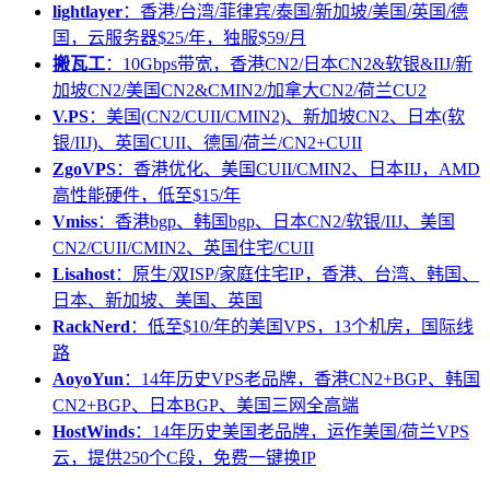
lightlayer
：香港/台湾/菲律宾/泰国/新加坡/美国/英国/德
国，云服务器$25/年，独服$59/月
搬瓦工
：10Gbps带宽，香港CN2/日本CN2&软银&IIJ/新
加坡CN2/美国CN2&CMIN2/加拿大CN2/荷兰CU2
V.PS
：美国(CN2/CUII/CMIN2)、新加坡CN2、日本(软
银/IIJ)、英国CUII、德国/荷兰/CN2+CUII
ZgoVPS
：香港优化、美国CUII/CMIN2、日本IIJ，AMD
高性能硬件，低至$15/年
Vmiss
：香港bgp、韩国bgp、日本CN2/软银/IIJ、美国
CN2/CUII/CMIN2、英国住宅/CUII
Lisahost
：原生/双ISP/家庭住宅IP，香港、台湾、韩国、
日本、新加坡、美国、英国
RackNerd
：低至$10/年的美国VPS，13个机房，国际线
路
AoyoYun
：14年历史VPS老品牌，香港CN2+BGP、韩国
CN2+BGP、日本BGP、美国三网全高端
HostWinds
：14年历史美国老品牌，运作美国/荷兰VPS
云，提供250个C段，免费一键换IP