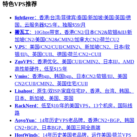
特色VPS推荐
lightlayer
：香港/台湾/菲律宾/泰国/新加坡/美国/英国/德
国，云服务器$25/年，独服$59/月
搬瓦工
：10Gbps带宽，香港CN2/日本CN2&软银&IIJ/新
加坡CN2/美国CN2&CMIN2/加拿大CN2/荷兰CU2
V.PS
：美国(CN2/CUII/CMIN2)、新加坡CN2、日本(软
银/IIJ)、英国CUII、德国/荷兰/CN2+CUII
ZgoVPS
：香港优化、美国CUII/CMIN2、日本IIJ，AMD
高性能硬件，低至$15/年
Vmiss
：香港bgp、韩国bgp、日本CN2/软银/IIJ、美国
CN2/CUII/CMIN2、英国住宅/CUII
Lisahost
：原生/双ISP/家庭住宅IP，香港、台湾、韩国、
日本、新加坡、美国、英国
RackNerd
：低至$10/年的美国VPS，13个机房，国际线
路
AoyoYun
：14年历史VPS老品牌，香港CN2+BGP、韩国
CN2+BGP、日本BGP、美国三网全高端
HostWinds
：14年历史美国老品牌，运作美国/荷兰VPS