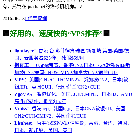
有，托管在quadranet的洛杉矶机房。V...
2016-06-18

优惠促销
🟩
好用的、速度快的“VPS推荐”
🟩
lightlayer
：香港/台湾/菲律宾/泰国/新加坡/美国/英国/德
国，云服务器$25/年，独服$59/月
搬瓦工
：10Gbps带宽，香港CN2/日本CN2&软银&IIJ/新
加坡CN2/美国CN2&CMIN2/加拿大CN2/荷兰CU2
V.PS
：美国(CN2/CUII/CMIN2)、新加坡CN2、日本(软
银/IIJ)、英国CUII、德国/荷兰/CN2+CUII
ZgoVPS
：香港优化、美国CUII/CMIN2、日本IIJ，AMD
高性能硬件，低至$15/年
Vmiss
：香港bgp、韩国bgp、日本CN2/软银/IIJ、美国
CN2/CUII/CMIN2、英国住宅/CUII
Lisahost
：原生/双ISP/家庭住宅IP，香港、台湾、韩国、
日本、新加坡、美国、英国