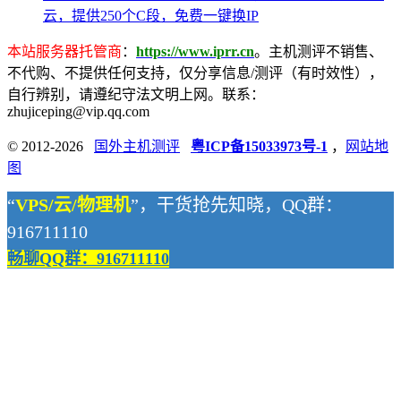
云，提供250个C段，免费一键换IP
本站服务器托管商
：
https://www.iprr.cn
。主机测评不销售、
不代购、不提供任何支持，仅分享信息/测评（有时效性），
自行辨别，请遵纪守法文明上网。联系：
zhujiceping@vip.qq.com
© 2012-2026
国外主机测评
粤ICP备15033973号-1
，
网站地
图
“
VPS/云/物理机
”，干货抢先知晓，QQ群：
916711110
畅聊QQ群：916711110