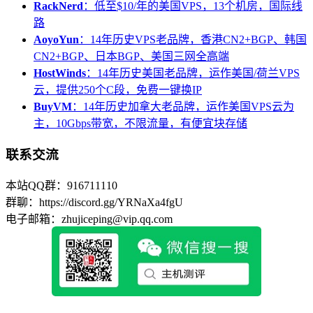
RackNerd
：低至$10/年的美国VPS，13个机房，国际线
路
AoyoYun
：14年历史VPS老品牌，香港CN2+BGP、韩国
CN2+BGP、日本BGP、美国三网全高端
HostWinds
：14年历史美国老品牌，运作美国/荷兰VPS
云，提供250个C段，免费一键换IP
BuyVM
：14年历史加拿大老品牌，运作美国VPS云为
主，10Gbps带宽，不限流量，有便宜块存储
联系交流
本站QQ群：916711110
群聊：https://discord.gg/YRNaXa4fgU
电子邮箱：zhujiceping@vip.qq.com