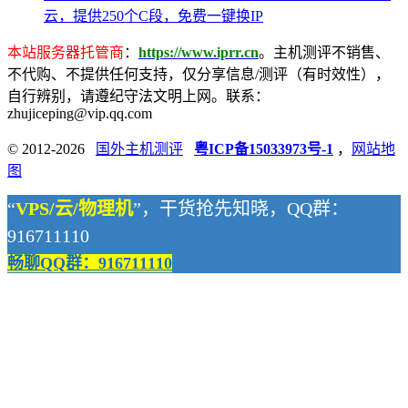
云，提供250个C段，免费一键换IP
本站服务器托管商
：
https://www.iprr.cn
。主机测评不销售、
不代购、不提供任何支持，仅分享信息/测评（有时效性），
自行辨别，请遵纪守法文明上网。联系：
zhujiceping@vip.qq.com
© 2012-2026
国外主机测评
粤ICP备15033973号-1
，
网站地
图
“
VPS/云/物理机
”，干货抢先知晓，QQ群：
916711110
畅聊QQ群：916711110