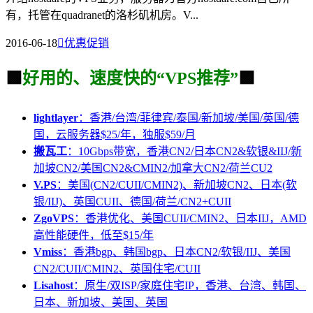
有，托管在quadranet的洛杉矶机房。V...
2016-06-18

优惠促销
🟩
好用的、速度快的“VPS推荐”
🟩
lightlayer
：香港/台湾/菲律宾/泰国/新加坡/美国/英国/德
国，云服务器$25/年，独服$59/月
搬瓦工
：10Gbps带宽，香港CN2/日本CN2&软银&IIJ/新
加坡CN2/美国CN2&CMIN2/加拿大CN2/荷兰CU2
V.PS
：美国(CN2/CUII/CMIN2)、新加坡CN2、日本(软
银/IIJ)、英国CUII、德国/荷兰/CN2+CUII
ZgoVPS
：香港优化、美国CUII/CMIN2、日本IIJ，AMD
高性能硬件，低至$15/年
Vmiss
：香港bgp、韩国bgp、日本CN2/软银/IIJ、美国
CN2/CUII/CMIN2、英国住宅/CUII
Lisahost
：原生/双ISP/家庭住宅IP，香港、台湾、韩国、
日本、新加坡、美国、英国