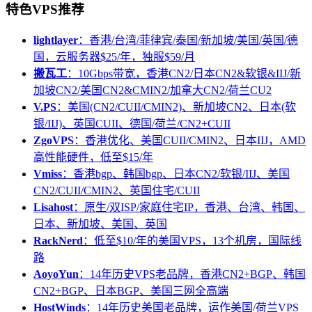
特色VPS推荐
lightlayer
：香港/台湾/菲律宾/泰国/新加坡/美国/英国/德
国，云服务器$25/年，独服$59/月
搬瓦工
：10Gbps带宽，香港CN2/日本CN2&软银&IIJ/新
加坡CN2/美国CN2&CMIN2/加拿大CN2/荷兰CU2
V.PS
：美国(CN2/CUII/CMIN2)、新加坡CN2、日本(软
银/IIJ)、英国CUII、德国/荷兰/CN2+CUII
ZgoVPS
：香港优化、美国CUII/CMIN2、日本IIJ，AMD
高性能硬件，低至$15/年
Vmiss
：香港bgp、韩国bgp、日本CN2/软银/IIJ、美国
CN2/CUII/CMIN2、英国住宅/CUII
Lisahost
：原生/双ISP/家庭住宅IP，香港、台湾、韩国、
日本、新加坡、美国、英国
RackNerd
：低至$10/年的美国VPS，13个机房，国际线
路
AoyoYun
：14年历史VPS老品牌，香港CN2+BGP、韩国
CN2+BGP、日本BGP、美国三网全高端
HostWinds
：14年历史美国老品牌，运作美国/荷兰VPS