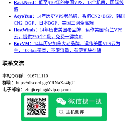
RackNerd
：低至$10/年的美国VPS，13个机房，国际线
路
AoyoYun
：14年历史VPS老品牌，香港CN2+BGP、韩国
CN2+BGP、日本BGP、美国三网全高端
HostWinds
：14年历史美国老品牌，运作美国/荷兰VPS
云，提供250个C段，免费一键换IP
BuyVM
：14年历史加拿大老品牌，运作美国VPS云为
主，10Gbps带宽，不限流量，有便宜块存储
联系交流
本站QQ群：916711110
群聊：https://discord.gg/YRNaXa4fgU
电子邮箱：zhujiceping@vip.qq.com