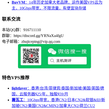
BuyVM
：14年历史加拿大老品牌，运作美国VPS云为
主，10Gbps带宽，不限流量，有便宜块存储
联系交流
本站QQ群：916711110
群聊：https://discord.gg/YRNaXa4fgU
电子邮箱：zhujiceping@vip.qq.com
特色VPS推荐
lightlayer
：香港/台湾/菲律宾/泰国/新加坡/美国/英国/德
国，云服务器$25/年，独服$59/月
搬瓦工
：10Gbps带宽，香港CN2/日本CN2&软银&IIJ/新
加坡CN2/美国CN2&CMIN2/加拿大CN2/荷兰CU2