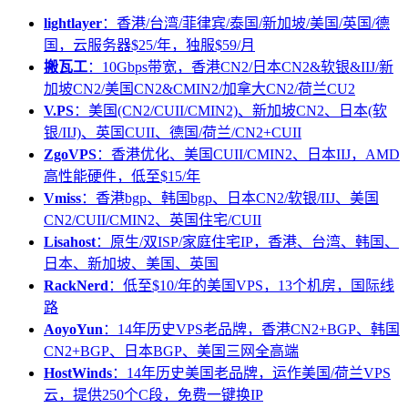
lightlayer
：香港/台湾/菲律宾/泰国/新加坡/美国/英国/德
国，云服务器$25/年，独服$59/月
搬瓦工
：10Gbps带宽，香港CN2/日本CN2&软银&IIJ/新
加坡CN2/美国CN2&CMIN2/加拿大CN2/荷兰CU2
V.PS
：美国(CN2/CUII/CMIN2)、新加坡CN2、日本(软
银/IIJ)、英国CUII、德国/荷兰/CN2+CUII
ZgoVPS
：香港优化、美国CUII/CMIN2、日本IIJ，AMD
高性能硬件，低至$15/年
Vmiss
：香港bgp、韩国bgp、日本CN2/软银/IIJ、美国
CN2/CUII/CMIN2、英国住宅/CUII
Lisahost
：原生/双ISP/家庭住宅IP，香港、台湾、韩国、
日本、新加坡、美国、英国
RackNerd
：低至$10/年的美国VPS，13个机房，国际线
路
AoyoYun
：14年历史VPS老品牌，香港CN2+BGP、韩国
CN2+BGP、日本BGP、美国三网全高端
HostWinds
：14年历史美国老品牌，运作美国/荷兰VPS
云，提供250个C段，免费一键换IP