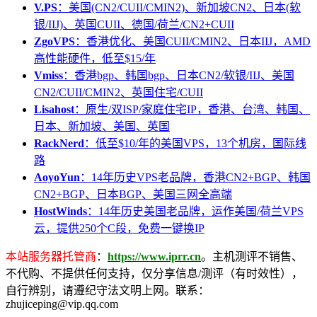
V.PS
：美国(CN2/CUII/CMIN2)、新加坡CN2、日本(软
银/IIJ)、英国CUII、德国/荷兰/CN2+CUII
ZgoVPS
：香港优化、美国CUII/CMIN2、日本IIJ，AMD
高性能硬件，低至$15/年
Vmiss
：香港bgp、韩国bgp、日本CN2/软银/IIJ、美国
CN2/CUII/CMIN2、英国住宅/CUII
Lisahost
：原生/双ISP/家庭住宅IP，香港、台湾、韩国、
日本、新加坡、美国、英国
RackNerd
：低至$10/年的美国VPS，13个机房，国际线
路
AoyoYun
：14年历史VPS老品牌，香港CN2+BGP、韩国
CN2+BGP、日本BGP、美国三网全高端
HostWinds
：14年历史美国老品牌，运作美国/荷兰VPS
云，提供250个C段，免费一键换IP
本站服务器托管商
：
https://www.iprr.cn
。主机测评不销售、
不代购、不提供任何支持，仅分享信息/测评（有时效性），
自行辨别，请遵纪守法文明上网。联系：
zhujiceping@vip.qq.com