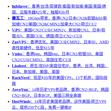
lightlayer
：香港/台湾/菲律宾/泰国/新加坡/美国/英国/德
国，云服务器$25/年，独服$59/月
搬瓦工
：10Gbps带宽，香港CN2/日本CN2&软银&IIJ/新
加坡CN2/美国CN2&CMIN2/加拿大CN2/荷兰CU2
V.PS
：美国(CN2/CUII/CMIN2)、新加坡CN2、日本(软
银/IIJ)、英国CUII、德国/荷兰/CN2+CUII
ZgoVPS
：香港优化、美国CUII/CMIN2、日本IIJ，AMD
高性能硬件，低至$15/年
Vmiss
：香港bgp、韩国bgp、日本CN2/软银/IIJ、美国
CN2/CUII/CMIN2、英国住宅/CUII
Lisahost
：原生/双ISP/家庭住宅IP，香港、台湾、韩国、
日本、新加坡、美国、英国
RackNerd
：低至$10/年的美国VPS，13个机房，国际线
路
AoyoYun
：14年历史VPS老品牌，香港CN2+BGP、韩国
CN2+BGP、日本BGP、美国三网全高端
HostWinds
：14年历史美国老品牌，运作美国/荷兰VPS
云，提供250个C段，免费一键换IP