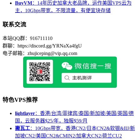
BuyVM
：14年历史加拿大老品牌，运作美国VPS云为
主，10Gbps带宽，不限流量，有便宜块存储
联系交流
本站QQ群：916711110
群聊：https://discord.gg/YRNaXa4fgU
电子邮箱：zhujiceping@vip.qq.com
特色VPS推荐
lightlayer
：香港/台湾/菲律宾/泰国/新加坡/美国/英国/德
国，云服务器$25/年，独服$59/月
搬瓦工
：10Gbps带宽，香港CN2/日本CN2&软银&IIJ/新
加坡CN2/美国CN2&CMIN2/加拿大CN2/荷兰CU2