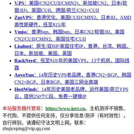
V.PS
：美国(CN2/CUII/CMIN2)、新加坡CN2、日本(软
银/IIJ)、英国CUII、德国/荷兰/CN2+CUII
ZgoVPS
：香港优化、美国CUII/CMIN2、日本IIJ，AMD
高性能硬件，低至$15/年
Vmiss
：香港bgp、韩国bgp、日本CN2/软银/IIJ、美国
CN2/CUII/CMIN2、英国住宅/CUII
Lisahost
：原生/双ISP/家庭住宅IP，香港、台湾、韩国、
日本、新加坡、美国、英国
RackNerd
：低至$10/年的美国VPS，13个机房，国际线
路
AoyoYun
：14年历史VPS老品牌，香港CN2+BGP、韩国
CN2+BGP、日本BGP、美国三网全高端
HostWinds
：14年历史美国老品牌，运作美国/荷兰VPS
云，提供250个C段，免费一键换IP
本站服务器托管商
：
https://www.iprr.cn
。主机测评不销售、
不代购、不提供任何支持，仅分享信息/测评（有时效性），
自行辨别，请遵纪守法文明上网。联系：
zhujiceping@vip.qq.com