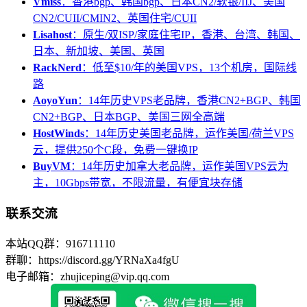
Vmiss
：香港bgp、韩国bgp、日本CN2/软银/IIJ、美国
CN2/CUII/CMIN2、英国住宅/CUII
Lisahost
：原生/双ISP/家庭住宅IP，香港、台湾、韩国、
日本、新加坡、美国、英国
RackNerd
：低至$10/年的美国VPS，13个机房，国际线
路
AoyoYun
：14年历史VPS老品牌，香港CN2+BGP、韩国
CN2+BGP、日本BGP、美国三网全高端
HostWinds
：14年历史美国老品牌，运作美国/荷兰VPS
云，提供250个C段，免费一键换IP
BuyVM
：14年历史加拿大老品牌，运作美国VPS云为
主，10Gbps带宽，不限流量，有便宜块存储
联系交流
本站QQ群：916711110
群聊：https://discord.gg/YRNaXa4fgU
电子邮箱：zhujiceping@vip.qq.com