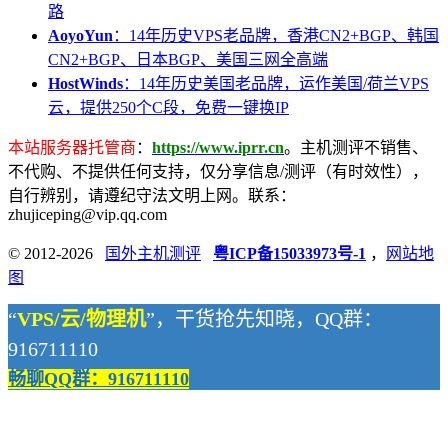
路
AoyoYun
：14年历史VPS老品牌，香港CN2+BGP、韩国
CN2+BGP、日本BGP、美国三网全高端
HostWinds
：14年历史美国老品牌，运作美国/荷兰VPS
云，提供250个C段，免费一键换IP
本站服务器托管商
：
https://www.iprr.cn
。主机测评不销售、
不代购、不提供任何支持，仅分享信息/测评（有时效性），
自行辨别，请遵纪守法文明上网。联系：
zhujiceping@vip.qq.com
© 2012-2026
国外主机测评
粤ICP备15033973号-1
，
网站地
图
“
VPS/云/物理机
”，干货抢先知晓，QQ群：
916711110
畅聊QQ群：916711110