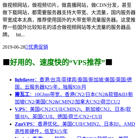
做视频网站，做视频切片，做直播网站，做CDN分发，甚至
做下载网站，都需要服务器支持大带宽、大流量，国内服务器
带宽成本太高，推荐使用国外的大带宽带流量服务器。这里推
荐一些国外比较知名的适合做视频网站等大流量的服务器品
牌。 htt...
2019-06-28

优惠促销
🟩
好用的、速度快的“VPS推荐”
🟩
lightlayer
：香港/台湾/菲律宾/泰国/新加坡/美国/英国/德
国，云服务器$25/年，独服$59/月
搬瓦工
：10Gbps带宽，香港CN2/日本CN2&软银&IIJ/新
加坡CN2/美国CN2&CMIN2/加拿大CN2/荷兰CU2
V.PS
：美国(CN2/CUII/CMIN2)、新加坡CN2、日本(软
银/IIJ)、英国CUII、德国/荷兰/CN2+CUII
ZgoVPS
：香港优化、美国CUII/CMIN2、日本IIJ，AMD
高性能硬件，低至$15/年