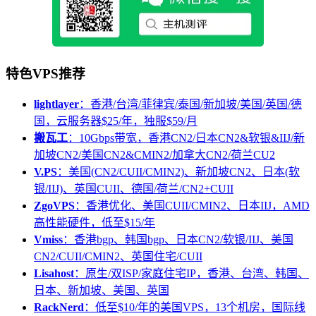
特色VPS推荐
lightlayer
：香港/台湾/菲律宾/泰国/新加坡/美国/英国/德
国，云服务器$25/年，独服$59/月
搬瓦工
：10Gbps带宽，香港CN2/日本CN2&软银&IIJ/新
加坡CN2/美国CN2&CMIN2/加拿大CN2/荷兰CU2
V.PS
：美国(CN2/CUII/CMIN2)、新加坡CN2、日本(软
银/IIJ)、英国CUII、德国/荷兰/CN2+CUII
ZgoVPS
：香港优化、美国CUII/CMIN2、日本IIJ，AMD
高性能硬件，低至$15/年
Vmiss
：香港bgp、韩国bgp、日本CN2/软银/IIJ、美国
CN2/CUII/CMIN2、英国住宅/CUII
Lisahost
：原生/双ISP/家庭住宅IP，香港、台湾、韩国、
日本、新加坡、美国、英国
RackNerd
：低至$10/年的美国VPS，13个机房，国际线