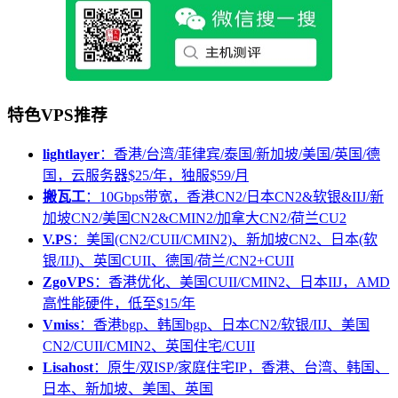
特色VPS推荐
lightlayer
：香港/台湾/菲律宾/泰国/新加坡/美国/英国/德
国，云服务器$25/年，独服$59/月
搬瓦工
：10Gbps带宽，香港CN2/日本CN2&软银&IIJ/新
加坡CN2/美国CN2&CMIN2/加拿大CN2/荷兰CU2
V.PS
：美国(CN2/CUII/CMIN2)、新加坡CN2、日本(软
银/IIJ)、英国CUII、德国/荷兰/CN2+CUII
ZgoVPS
：香港优化、美国CUII/CMIN2、日本IIJ，AMD
高性能硬件，低至$15/年
Vmiss
：香港bgp、韩国bgp、日本CN2/软银/IIJ、美国
CN2/CUII/CMIN2、英国住宅/CUII
Lisahost
：原生/双ISP/家庭住宅IP，香港、台湾、韩国、
日本、新加坡、美国、英国