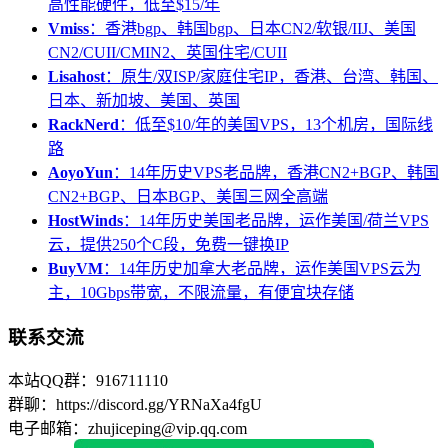
高性能硬件，低至$15/年
Vmiss
：香港bgp、韩国bgp、日本CN2/软银/IIJ、美国
CN2/CUII/CMIN2、英国住宅/CUII
Lisahost
：原生/双ISP/家庭住宅IP，香港、台湾、韩国、
日本、新加坡、美国、英国
RackNerd
：低至$10/年的美国VPS，13个机房，国际线
路
AoyoYun
：14年历史VPS老品牌，香港CN2+BGP、韩国
CN2+BGP、日本BGP、美国三网全高端
HostWinds
：14年历史美国老品牌，运作美国/荷兰VPS
云，提供250个C段，免费一键换IP
BuyVM
：14年历史加拿大老品牌，运作美国VPS云为
主，10Gbps带宽，不限流量，有便宜块存储
联系交流
本站QQ群：916711110
群聊：https://discord.gg/YRNaXa4fgU
电子邮箱：zhujiceping@vip.qq.com