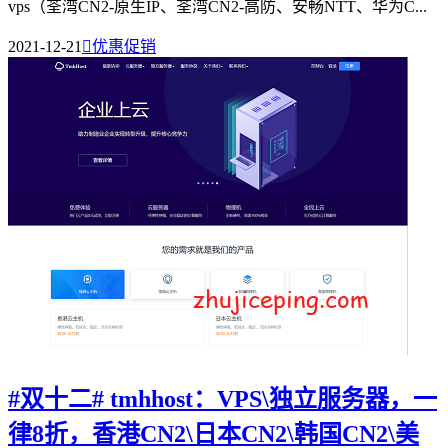
vps（荃湾CN2-原生IP、荃湾CN2-高防、安畅NTT、华为C...
2021-12-21

优惠促销
#双十二# tmhhost：VPS\独立服务器，一
律8折，香港CN2\日本CN2\韩国CN2\美