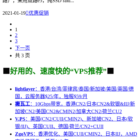
路），采用双路e5，纯SSD raid...
2021-01-19

优惠促销
1
2
3
下一页
共 3 页
🟩
好用的、速度快的“VPS推荐”
🟩
lightlayer
：香港/台湾/菲律宾/泰国/新加坡/美国/英国/德
国，云服务器$25/年，独服$59/月
搬瓦工
：10Gbps带宽，香港CN2/日本CN2&软银&IIJ/新
加坡CN2/美国CN2&CMIN2/加拿大CN2/荷兰CU2
V.PS
：美国(CN2/CUII/CMIN2)、新加坡CN2、日本(软
银/IIJ)、英国CUII、德国/荷兰/CN2+CUII
ZgoVPS
：香港优化、美国CUII/CMIN2、日本IIJ，AMD