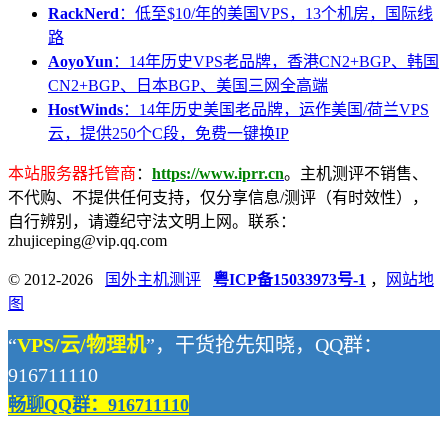
RackNerd
：低至$10/年的美国VPS，13个机房，国际线
路
AoyoYun
：14年历史VPS老品牌，香港CN2+BGP、韩国
CN2+BGP、日本BGP、美国三网全高端
HostWinds
：14年历史美国老品牌，运作美国/荷兰VPS
云，提供250个C段，免费一键换IP
本站服务器托管商
：
https://www.iprr.cn
。主机测评不销售、
不代购、不提供任何支持，仅分享信息/测评（有时效性），
自行辨别，请遵纪守法文明上网。联系：
zhujiceping@vip.qq.com
© 2012-2026
国外主机测评
粤ICP备15033973号-1
，
网站地
图
“
VPS/云/物理机
”，干货抢先知晓，QQ群：
916711110
畅聊QQ群：916711110