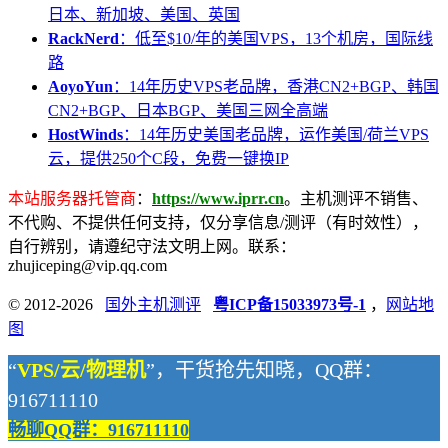
日本、新加坡、美国、英国
RackNerd
：低至$10/年的美国VPS，13个机房，国际线
路
AoyoYun
：14年历史VPS老品牌，香港CN2+BGP、韩国
CN2+BGP、日本BGP、美国三网全高端
HostWinds
：14年历史美国老品牌，运作美国/荷兰VPS
云，提供250个C段，免费一键换IP
本站服务器托管商
：
https://www.iprr.cn
。主机测评不销售、
不代购、不提供任何支持，仅分享信息/测评（有时效性），
自行辨别，请遵纪守法文明上网。联系：
zhujiceping@vip.qq.com
© 2012-2026
国外主机测评
粤ICP备15033973号-1
，
网站地
图
“
VPS/云/物理机
”，干货抢先知晓，QQ群：
916711110
畅聊QQ群：916711110