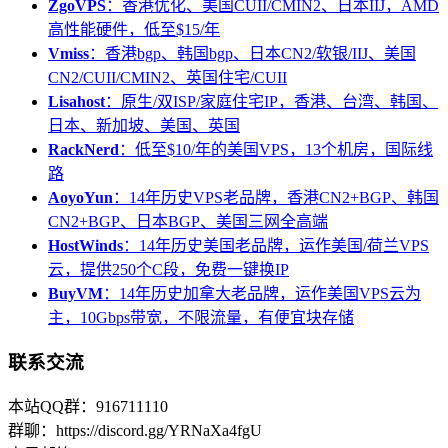
ZgoVPS
：香港优化、美国CUII/CMIN2、日本IIJ，AMD
高性能硬件，低至$15/年
Vmiss
：香港bgp、韩国bgp、日本CN2/软银/IIJ、美国
CN2/CUII/CMIN2、英国住宅/CUII
Lisahost
：原生/双ISP/家庭住宅IP，香港、台湾、韩国、
日本、新加坡、美国、英国
RackNerd
：低至$10/年的美国VPS，13个机房，国际线
路
AoyoYun
：14年历史VPS老品牌，香港CN2+BGP、韩国
CN2+BGP、日本BGP、美国三网全高端
HostWinds
：14年历史美国老品牌，运作美国/荷兰VPS
云，提供250个C段，免费一键换IP
BuyVM
：14年历史加拿大老品牌，运作美国VPS云为
主，10Gbps带宽，不限流量，有便宜块存储
联系交流
本站QQ群：916711110
群聊：https://discord.gg/YRNaXa4fgU