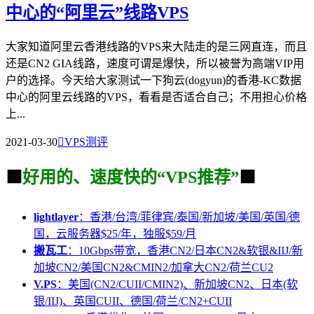
中心的“阿里云”线路VPS
大家知道阿里云香港线路的VPS来大陆走的是三网直连，而且
还是CN2 GIA线路，速度可谓是爆快，所以被誉为高端VIP用
户的选择。今天给大家测试一下狗云(dogyun)的香港-KC数据
中心的阿里云线路的VPS，看看是否适合自己；不用担心价格
上...
2021-03-30

VPS测评
🟩
好用的、速度快的“VPS推荐”
🟩
lightlayer
：香港/台湾/菲律宾/泰国/新加坡/美国/英国/德
国，云服务器$25/年，独服$59/月
搬瓦工
：10Gbps带宽，香港CN2/日本CN2&软银&IIJ/新
加坡CN2/美国CN2&CMIN2/加拿大CN2/荷兰CU2
V.PS
：美国(CN2/CUII/CMIN2)、新加坡CN2、日本(软
银/IIJ)、英国CUII、德国/荷兰/CN2+CUII