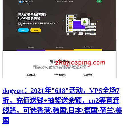
dogyun：2021年"618"活动，VPS全场7
折，充值送钱+抽奖送余额，cn2等直连
线路，可选香港\韩国\日本\德国\荷兰\美
国