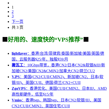
1
2
3
下一页
共 3 页
🟩
好用的、速度快的“VPS推荐”
🟩
lightlayer
：香港/台湾/菲律宾/泰国/新加坡/美国/英国/德
国，云服务器$25/年，独服$59/月
搬瓦工
：10Gbps带宽，香港CN2/日本CN2&软银&IIJ/新
加坡CN2/美国CN2&CMIN2/加拿大CN2/荷兰CU2
V.PS
：美国(CN2/CUII/CMIN2)、新加坡CN2、日本(软
银/IIJ)、英国CUII、德国/荷兰/CN2+CUII
ZgoVPS
：香港优化、美国CUII/CMIN2、日本IIJ，AMD
高性能硬件，低至$15/年
Vmiss
：香港bgp、韩国bgp、日本CN2/软银/IIJ、美国
CN2/CUII/CMIN2、英国住宅/CUII