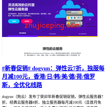
#新春促销# dogyun：弹性云7折，独服每
月减100元，香港/日/韩/美/德/荷/俄罗
斯，全优化线路
dogyun（狗云）发布了癸卯年新春促销促销，弹性云服务器7
折、经典云服务器8折、独立服务器每月减100元（且首月免