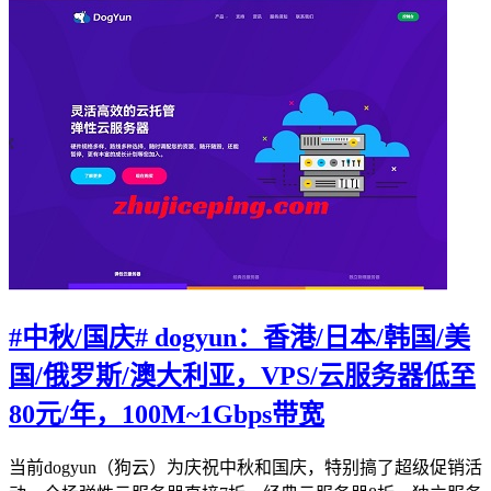
#中秋/国庆# dogyun：香港/日本/韩国/美
国/俄罗斯/澳大利亚，VPS/云服务器低至
80元/年，100M~1Gbps带宽
当前dogyun（狗云）为庆祝中秋和国庆，特别搞了超级促销活