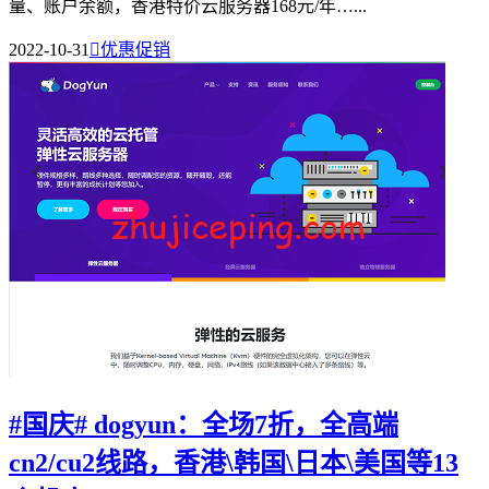
量、账户余额，香港特价云服务器168元/年…...
2022-10-31

优惠促销
#国庆# dogyun：全场7折，全高端
cn2/cu2线路，香港\韩国\日本\美国等13