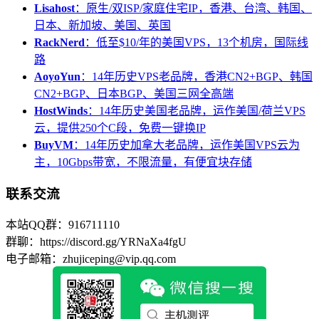
Lisahost
：原生/双ISP/家庭住宅IP，香港、台湾、韩国、
日本、新加坡、美国、英国
RackNerd
：低至$10/年的美国VPS，13个机房，国际线
路
AoyoYun
：14年历史VPS老品牌，香港CN2+BGP、韩国
CN2+BGP、日本BGP、美国三网全高端
HostWinds
：14年历史美国老品牌，运作美国/荷兰VPS
云，提供250个C段，免费一键换IP
BuyVM
：14年历史加拿大老品牌，运作美国VPS云为
主，10Gbps带宽，不限流量，有便宜块存储
联系交流
本站QQ群：916711110
群聊：https://discord.gg/YRNaXa4fgU
电子邮箱：zhujiceping@vip.qq.com