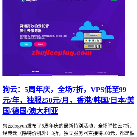
狗云：5周年庆，全场7折，VPS低至99
元/年，独服250元/月，香港/韩国/日本/美
国/德国/澳大利亚
狗云dogyun发布了5周年庆的最新特别活动，全场弹性云7折、
经典云（除特价机外）8折，独立服务器直接将100元，都是循