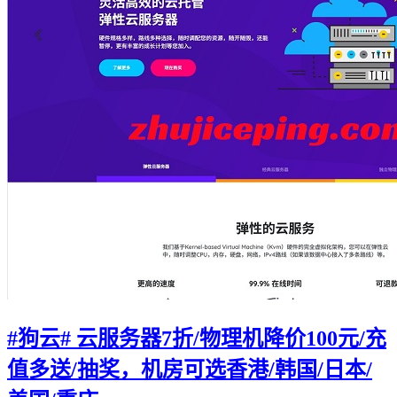
#狗云# 云服务器7折/物理机降价100元/充
值多送/抽奖，机房可选香港/韩国/日本/