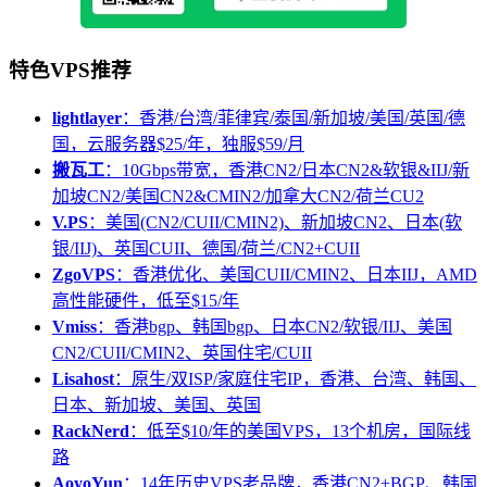
特色VPS推荐
lightlayer
：香港/台湾/菲律宾/泰国/新加坡/美国/英国/德
国，云服务器$25/年，独服$59/月
搬瓦工
：10Gbps带宽，香港CN2/日本CN2&软银&IIJ/新
加坡CN2/美国CN2&CMIN2/加拿大CN2/荷兰CU2
V.PS
：美国(CN2/CUII/CMIN2)、新加坡CN2、日本(软
银/IIJ)、英国CUII、德国/荷兰/CN2+CUII
ZgoVPS
：香港优化、美国CUII/CMIN2、日本IIJ，AMD
高性能硬件，低至$15/年
Vmiss
：香港bgp、韩国bgp、日本CN2/软银/IIJ、美国
CN2/CUII/CMIN2、英国住宅/CUII
Lisahost
：原生/双ISP/家庭住宅IP，香港、台湾、韩国、
日本、新加坡、美国、英国
RackNerd
：低至$10/年的美国VPS，13个机房，国际线
路
AoyoYun
：14年历史VPS老品牌，香港CN2+BGP、韩国