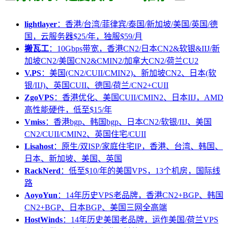
lightlayer
：香港/台湾/菲律宾/泰国/新加坡/美国/英国/德
国，云服务器$25/年，独服$59/月
搬瓦工
：10Gbps带宽，香港CN2/日本CN2&软银&IIJ/新
加坡CN2/美国CN2&CMIN2/加拿大CN2/荷兰CU2
V.PS
：美国(CN2/CUII/CMIN2)、新加坡CN2、日本(软
银/IIJ)、英国CUII、德国/荷兰/CN2+CUII
ZgoVPS
：香港优化、美国CUII/CMIN2、日本IIJ，AMD
高性能硬件，低至$15/年
Vmiss
：香港bgp、韩国bgp、日本CN2/软银/IIJ、美国
CN2/CUII/CMIN2、英国住宅/CUII
Lisahost
：原生/双ISP/家庭住宅IP，香港、台湾、韩国、
日本、新加坡、美国、英国
RackNerd
：低至$10/年的美国VPS，13个机房，国际线
路
AoyoYun
：14年历史VPS老品牌，香港CN2+BGP、韩国
CN2+BGP、日本BGP、美国三网全高端
HostWinds
：14年历史美国老品牌，运作美国/荷兰VPS