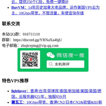
云，提供250个C段，免费一键换IP
BuyVM
：14年历史加拿大老品牌，运作美国VPS云为
主，10Gbps带宽，不限流量，有便宜块存储
联系交流
本站QQ群：916711110
群聊：https://discord.gg/YRNaXa4fgU
电子邮箱：zhujiceping@vip.qq.com
特色VPS推荐
lightlayer
：香港/台湾/菲律宾/泰国/新加坡/美国/英国/德
国，云服务器$25/年，独服$59/月
搬瓦工
：10Gbps带宽，香港CN2/日本CN2&软银&IIJ/新