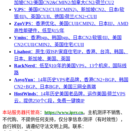
加坡CN2/美国CN2&CMIN2/加拿大CN2/荷兰CU2
V.PS
：美国(CN2/CUII/CMIN2)、新加坡CN2、日本(软
银/IIJ)、英国CUII、德国/荷兰/CN2+CUII
ZgoVPS
：香港优化、美国CUII/CMIN2、日本IIJ，AMD
高性能硬件，低至$15/年
Vmiss
：香港bgp、韩国bgp、日本CN2/软银/IIJ、美国
CN2/CUII/CMIN2、英国住宅/CUII
Lisahost
：原生/双ISP/家庭住宅IP，香港、台湾、韩国、
日本、新加坡、美国、英国
RackNerd
：低至$10/年的美国VPS，13个机房，国际线
路
AoyoYun
：14年历史VPS老品牌，香港CN2+BGP、韩国
CN2+BGP、日本BGP、美国三网全高端
HostWinds
：14年历史美国老品牌，运作美国/荷兰VPS
云，提供250个C段，免费一键换IP
本站服务器托管商
：
https://www.iprr.cn
。主机测评不销售、
不代购、不提供任何支持，仅分享信息/测评（有时效性），
自行辨别，请遵纪守法文明上网。联系：