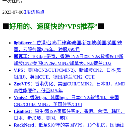
一次性的，...
2023-07-06

周边热点
🟩
好用的、速度快的“VPS推荐”
🟩
lightlayer
：香港/台湾/菲律宾/泰国/新加坡/美国/英国/德
国，云服务器$25/年，独服$59/月
搬瓦工
：10Gbps带宽，香港CN2/日本CN2&软银&IIJ/新
加坡CN2/美国CN2&CMIN2/加拿大CN2/荷兰CU2
V.PS
：美国(CN2/CUII/CMIN2)、新加坡CN2、日本(软
银/IIJ)、英国CUII、德国/荷兰/CN2+CUII
ZgoVPS
：香港优化、美国CUII/CMIN2、日本IIJ，AMD
高性能硬件，低至$15/年
Vmiss
：香港bgp、韩国bgp、日本CN2/软银/IIJ、美国
CN2/CUII/CMIN2、英国住宅/CUII
Lisahost
：原生/双ISP/家庭住宅IP，香港、台湾、韩国、
日本、新加坡、美国、英国
RackNerd
：低至$10/年的美国VPS，13个机房，国际线