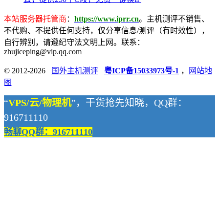
本站服务器托管商
：
https://www.iprr.cn
。主机测评不销售、
不代购、不提供任何支持，仅分享信息/测评（有时效性），
自行辨别，请遵纪守法文明上网。联系：
zhujiceping@vip.qq.com
© 2012-2026
国外主机测评
粤ICP备15033973号-1
，
网站地
图
“
VPS/云/物理机
”，干货抢先知晓，QQ群：
916711110
畅聊QQ群：916711110