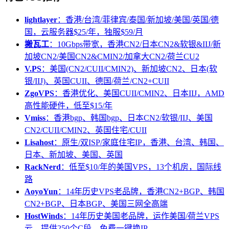
lightlayer
：香港/台湾/菲律宾/泰国/新加坡/美国/英国/德
国，云服务器$25/年，独服$59/月
搬瓦工
：10Gbps带宽，香港CN2/日本CN2&软银&IIJ/新
加坡CN2/美国CN2&CMIN2/加拿大CN2/荷兰CU2
V.PS
：美国(CN2/CUII/CMIN2)、新加坡CN2、日本(软
银/IIJ)、英国CUII、德国/荷兰/CN2+CUII
ZgoVPS
：香港优化、美国CUII/CMIN2、日本IIJ，AMD
高性能硬件，低至$15/年
Vmiss
：香港bgp、韩国bgp、日本CN2/软银/IIJ、美国
CN2/CUII/CMIN2、英国住宅/CUII
Lisahost
：原生/双ISP/家庭住宅IP，香港、台湾、韩国、
日本、新加坡、美国、英国
RackNerd
：低至$10/年的美国VPS，13个机房，国际线
路
AoyoYun
：14年历史VPS老品牌，香港CN2+BGP、韩国
CN2+BGP、日本BGP、美国三网全高端
HostWinds
：14年历史美国老品牌，运作美国/荷兰VPS
云，提供250个C段，免费一键换IP