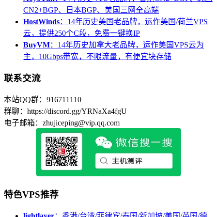
CN2+BGP、日本BGP、美国三网全高端
HostWinds
：14年历史美国老品牌，运作美国/荷兰VPS
云，提供250个C段，免费一键换IP
BuyVM
：14年历史加拿大老品牌，运作美国VPS云为
主，10Gbps带宽，不限流量，有便宜块存储
联系交流
本站QQ群：916711110
群聊：https://discord.gg/YRNaXa4fgU
电子邮箱：zhujiceping@vip.qq.com
特色VPS推荐
lightlayer
：香港/台湾/菲律宾/泰国/新加坡/美国/英国/德