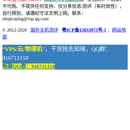
不代购、不提供任何支持，仅分享信息/测评（有时效性），
自行辨别，请遵纪守法文明上网。联系：
zhujiceping@vip.qq.com
© 2012-2026
国外主机测评
粤ICP备15033973号-1
，
网站地
图
“
VPS/云/物理机
”，干货抢先知晓，QQ群：
916711110
畅聊QQ群：916711110