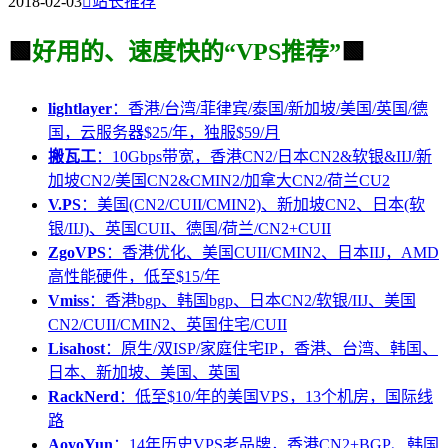
2018-02-03

站长推荐
🟩
好用的、速度快的“VPS推荐”
🟩
lightlayer
：香港/台湾/菲律宾/泰国/新加坡/美国/英国/德
国，云服务器$25/年，独服$59/月
搬瓦工
：10Gbps带宽，香港CN2/日本CN2&软银&IIJ/新
加坡CN2/美国CN2&CMIN2/加拿大CN2/荷兰CU2
V.PS
：美国(CN2/CUII/CMIN2)、新加坡CN2、日本(软
银/IIJ)、英国CUII、德国/荷兰/CN2+CUII
ZgoVPS
：香港优化、美国CUII/CMIN2、日本IIJ，AMD
高性能硬件，低至$15/年
Vmiss
：香港bgp、韩国bgp、日本CN2/软银/IIJ、美国
CN2/CUII/CMIN2、英国住宅/CUII
Lisahost
：原生/双ISP/家庭住宅IP，香港、台湾、韩国、
日本、新加坡、美国、英国
RackNerd
：低至$10/年的美国VPS，13个机房，国际线
路
AoyoYun
：14年历史VPS老品牌，香港CN2+BGP、韩国