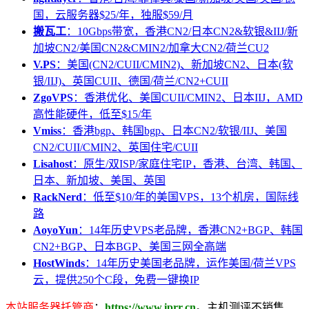
国，云服务器$25/年，独服$59/月
搬瓦工
：10Gbps带宽，香港CN2/日本CN2&软银&IIJ/新
加坡CN2/美国CN2&CMIN2/加拿大CN2/荷兰CU2
V.PS
：美国(CN2/CUII/CMIN2)、新加坡CN2、日本(软
银/IIJ)、英国CUII、德国/荷兰/CN2+CUII
ZgoVPS
：香港优化、美国CUII/CMIN2、日本IIJ，AMD
高性能硬件，低至$15/年
Vmiss
：香港bgp、韩国bgp、日本CN2/软银/IIJ、美国
CN2/CUII/CMIN2、英国住宅/CUII
Lisahost
：原生/双ISP/家庭住宅IP，香港、台湾、韩国、
日本、新加坡、美国、英国
RackNerd
：低至$10/年的美国VPS，13个机房，国际线
路
AoyoYun
：14年历史VPS老品牌，香港CN2+BGP、韩国
CN2+BGP、日本BGP、美国三网全高端
HostWinds
：14年历史美国老品牌，运作美国/荷兰VPS
云，提供250个C段，免费一键换IP
本站服务器托管商
：
https://www.iprr.cn
。主机测评不销售、