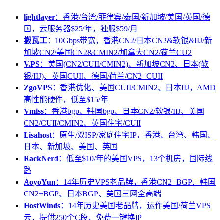
lightlayer
：香港/台湾/菲律宾/泰国/新加坡/美国/英国/德
国，云服务器$25/年，独服$59/月
搬瓦工
：10Gbps带宽，香港CN2/日本CN2&软银&IIJ/新
加坡CN2/美国CN2&CMIN2/加拿大CN2/荷兰CU2
V.PS
：美国(CN2/CUII/CMIN2)、新加坡CN2、日本(软
银/IIJ)、英国CUII、德国/荷兰/CN2+CUII
ZgoVPS
：香港优化、美国CUII/CMIN2、日本IIJ，AMD
高性能硬件，低至$15/年
Vmiss
：香港bgp、韩国bgp、日本CN2/软银/IIJ、美国
CN2/CUII/CMIN2、英国住宅/CUII
Lisahost
：原生/双ISP/家庭住宅IP，香港、台湾、韩国、
日本、新加坡、美国、英国
RackNerd
：低至$10/年的美国VPS，13个机房，国际线
路
AoyoYun
：14年历史VPS老品牌，香港CN2+BGP、韩国
CN2+BGP、日本BGP、美国三网全高端
HostWinds
：14年历史美国老品牌，运作美国/荷兰VPS
云，提供250个C段，免费一键换IP