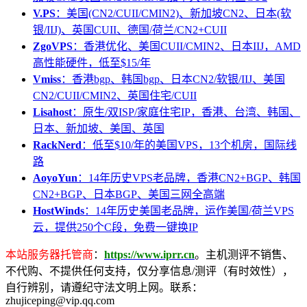
V.PS
：美国(CN2/CUII/CMIN2)、新加坡CN2、日本(软
银/IIJ)、英国CUII、德国/荷兰/CN2+CUII
ZgoVPS
：香港优化、美国CUII/CMIN2、日本IIJ，AMD
高性能硬件，低至$15/年
Vmiss
：香港bgp、韩国bgp、日本CN2/软银/IIJ、美国
CN2/CUII/CMIN2、英国住宅/CUII
Lisahost
：原生/双ISP/家庭住宅IP，香港、台湾、韩国、
日本、新加坡、美国、英国
RackNerd
：低至$10/年的美国VPS，13个机房，国际线
路
AoyoYun
：14年历史VPS老品牌，香港CN2+BGP、韩国
CN2+BGP、日本BGP、美国三网全高端
HostWinds
：14年历史美国老品牌，运作美国/荷兰VPS
云，提供250个C段，免费一键换IP
本站服务器托管商
：
https://www.iprr.cn
。主机测评不销售、
不代购、不提供任何支持，仅分享信息/测评（有时效性），
自行辨别，请遵纪守法文明上网。联系：
zhujiceping@vip.qq.com