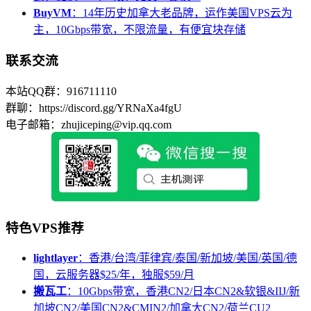
BuyVM
：14年历史加拿大老品牌，运作美国VPS云为
主，10Gbps带宽，不限流量，有便宜块存储
联系交流
本站QQ群：916711110
群聊：https://discord.gg/YRNaXa4fgU
电子邮箱：zhujiceping@vip.qq.com
特色VPS推荐
lightlayer
：香港/台湾/菲律宾/泰国/新加坡/美国/英国/德
国，云服务器$25/年，独服$59/月
搬瓦工
：10Gbps带宽，香港CN2/日本CN2&软银&IIJ/新
加坡CN2/美国CN2&CMIN2/加拿大CN2/荷兰CU2