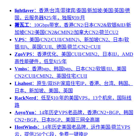
lightlayer
：香港/台湾/菲律宾/泰国/新加坡/美国/英国/德
国，云服务器$25/年，独服$59/月
搬瓦工
：10Gbps带宽，香港CN2/日本CN2&软银&IIJ/新
加坡CN2/美国CN2&CMIN2/加拿大CN2/荷兰CU2
V.PS
：美国(CN2/CUII/CMIN2)、新加坡CN2、日本(软
银/IIJ)、英国CUII、德国/荷兰/CN2+CUII
ZgoVPS
：香港优化、美国CUII/CMIN2、日本IIJ，AMD
高性能硬件，低至$15/年
Vmiss
：香港bgp、韩国bgp、日本CN2/软银/IIJ、美国
CN2/CUII/CMIN2、英国住宅/CUII
Lisahost
：原生/双ISP/家庭住宅IP，香港、台湾、韩国、
日本、新加坡、美国、英国
RackNerd
：低至$10/年的美国VPS，13个机房，国际线
路
AoyoYun
：14年历史VPS老品牌，香港CN2+BGP、韩国
CN2+BGP、日本BGP、美国三网全高端
HostWinds
：14年历史美国老品牌，运作美国/荷兰VPS
云，提供250个C段，免费一键换IP