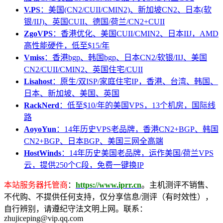
V.PS
：美国(CN2/CUII/CMIN2)、新加坡CN2、日本(软
银/IIJ)、英国CUII、德国/荷兰/CN2+CUII
ZgoVPS
：香港优化、美国CUII/CMIN2、日本IIJ，AMD
高性能硬件，低至$15/年
Vmiss
：香港bgp、韩国bgp、日本CN2/软银/IIJ、美国
CN2/CUII/CMIN2、英国住宅/CUII
Lisahost
：原生/双ISP/家庭住宅IP，香港、台湾、韩国、
日本、新加坡、美国、英国
RackNerd
：低至$10/年的美国VPS，13个机房，国际线
路
AoyoYun
：14年历史VPS老品牌，香港CN2+BGP、韩国
CN2+BGP、日本BGP、美国三网全高端
HostWinds
：14年历史美国老品牌，运作美国/荷兰VPS
云，提供250个C段，免费一键换IP
本站服务器托管商
：
https://www.iprr.cn
。主机测评不销售、
不代购、不提供任何支持，仅分享信息/测评（有时效性），
自行辨别，请遵纪守法文明上网。联系：
zhujiceping@vip.qq.com