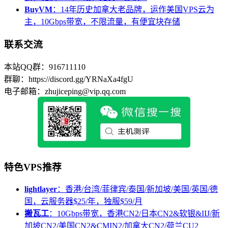
BuyVM
：14年历史加拿大老品牌，运作美国VPS云为
主，10Gbps带宽，不限流量，有便宜块存储
联系交流
本站QQ群：916711110
群聊：https://discord.gg/YRNaXa4fgU
电子邮箱：zhujiceping@vip.qq.com
特色VPS推荐
lightlayer
：香港/台湾/菲律宾/泰国/新加坡/美国/英国/德
国，云服务器$25/年，独服$59/月
搬瓦工
：10Gbps带宽，香港CN2/日本CN2&软银&IIJ/新
加坡CN2/美国CN2&CMIN2/加拿大CN2/荷兰CU2