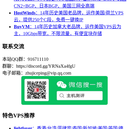
CN2+BGP、日本BGP、美国三网全高端
HostWinds
：14年历史美国老品牌，运作美国/荷兰VPS
云，提供250个C段，免费一键换IP
BuyVM
：14年历史加拿大老品牌，运作美国VPS云为
主，10Gbps带宽，不限流量，有便宜块存储
联系交流
本站QQ群：916711110
群聊：https://discord.gg/YRNaXa4fgU
电子邮箱：zhujiceping@vip.qq.com
特色VPS推荐
lightlayer
：香港/台湾/菲律宾/泰国/新加坡/美国/英国/德