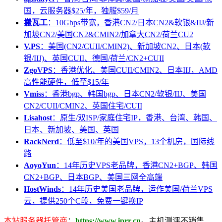
国，云服务器$25/年，独服$59/月
搬瓦工
：10Gbps带宽，香港CN2/日本CN2&软银&IIJ/新
加坡CN2/美国CN2&CMIN2/加拿大CN2/荷兰CU2
V.PS
：美国(CN2/CUII/CMIN2)、新加坡CN2、日本(软
银/IIJ)、英国CUII、德国/荷兰/CN2+CUII
ZgoVPS
：香港优化、美国CUII/CMIN2、日本IIJ，AMD
高性能硬件，低至$15/年
Vmiss
：香港bgp、韩国bgp、日本CN2/软银/IIJ、美国
CN2/CUII/CMIN2、英国住宅/CUII
Lisahost
：原生/双ISP/家庭住宅IP，香港、台湾、韩国、
日本、新加坡、美国、英国
RackNerd
：低至$10/年的美国VPS，13个机房，国际线
路
AoyoYun
：14年历史VPS老品牌，香港CN2+BGP、韩国
CN2+BGP、日本BGP、美国三网全高端
HostWinds
：14年历史美国老品牌，运作美国/荷兰VPS
云，提供250个C段，免费一键换IP
本站服务器托管商
：
https://www.iprr.cn
。主机测评不销售、