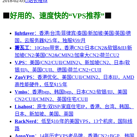
2018-02-03

站长推荐
🟩
好用的、速度快的“VPS推荐”
🟩
lightlayer
：香港/台湾/菲律宾/泰国/新加坡/美国/英国/德
国，云服务器$25/年，独服$59/月
搬瓦工
：10Gbps带宽，香港CN2/日本CN2&软银&IIJ/新
加坡CN2/美国CN2&CMIN2/加拿大CN2/荷兰CU2
V.PS
：美国(CN2/CUII/CMIN2)、新加坡CN2、日本(软
银/IIJ)、英国CUII、德国/荷兰/CN2+CUII
ZgoVPS
：香港优化、美国CUII/CMIN2、日本IIJ，AMD
高性能硬件，低至$15/年
Vmiss
：香港bgp、韩国bgp、日本CN2/软银/IIJ、美国
CN2/CUII/CMIN2、英国住宅/CUII
Lisahost
：原生/双ISP/家庭住宅IP，香港、台湾、韩国、
日本、新加坡、美国、英国
RackNerd
：低至$10/年的美国VPS，13个机房，国际线
路
AoyoYun
：14年历史VPS老品牌，香港CN2+BGP、韩国