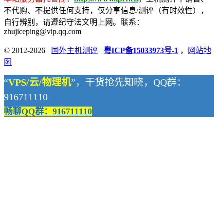
不代购、不提供任何支持，仅分享信息/测评（有时效性），
自行辨别，请遵纪守法文明上网。联系：
zhujiceping@vip.qq.com
© 2012-2026
国外主机测评
粤ICP备15033973号-1
，
网站地
图
“
VPS/云/物理机
”，干货抢先知晓，QQ群：
916711110
畅聊QQ群：916711110