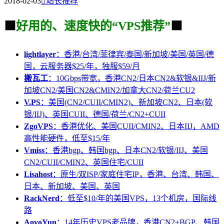
2018-02-03

站长推荐
🟩
好用的、速度快的“VPS推荐”
🟩
lightlayer
：香港/台湾/菲律宾/泰国/新加坡/美国/英国/德
国，云服务器$25/年，独服$59/月
搬瓦工
：10Gbps带宽，香港CN2/日本CN2&软银&IIJ/新
加坡CN2/美国CN2&CMIN2/加拿大CN2/荷兰CU2
V.PS
：美国(CN2/CUII/CMIN2)、新加坡CN2、日本(软
银/IIJ)、英国CUII、德国/荷兰/CN2+CUII
ZgoVPS
：香港优化、美国CUII/CMIN2、日本IIJ，AMD
高性能硬件，低至$15/年
Vmiss
：香港bgp、韩国bgp、日本CN2/软银/IIJ、美国
CN2/CUII/CMIN2、英国住宅/CUII
Lisahost
：原生/双ISP/家庭住宅IP，香港、台湾、韩国、
日本、新加坡、美国、英国
RackNerd
：低至$10/年的美国VPS，13个机房，国际线
路
AoyoYun
：14年历史VPS老品牌，香港CN2+BGP、韩国