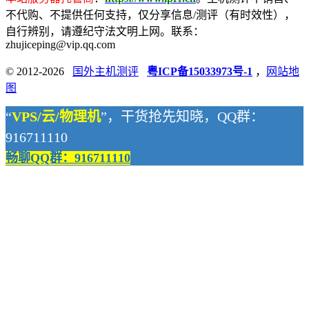
不代购、不提供任何支持，仅分享信息/测评（有时效性），
自行辨别，请遵纪守法文明上网。联系：
zhujiceping@vip.qq.com
© 2012-2026
国外主机测评
粤ICP备15033973号-1
，
网站地
图
“
VPS/云/物理机
”，干货抢先知晓，QQ群：
916711110
畅聊QQ群：916711110