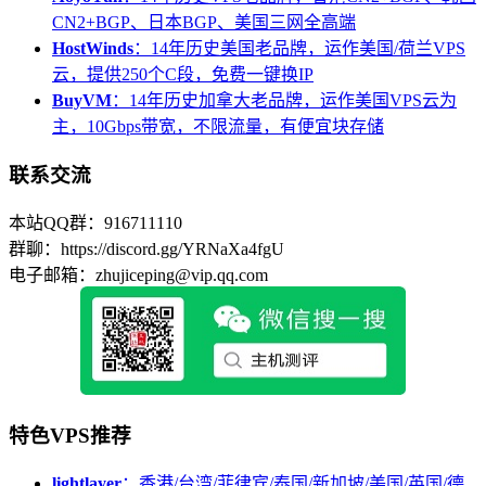
CN2+BGP、日本BGP、美国三网全高端
HostWinds
：14年历史美国老品牌，运作美国/荷兰VPS
云，提供250个C段，免费一键换IP
BuyVM
：14年历史加拿大老品牌，运作美国VPS云为
主，10Gbps带宽，不限流量，有便宜块存储
联系交流
本站QQ群：916711110
群聊：https://discord.gg/YRNaXa4fgU
电子邮箱：zhujiceping@vip.qq.com
特色VPS推荐
lightlayer
：香港/台湾/菲律宾/泰国/新加坡/美国/英国/德