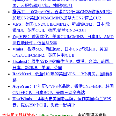
国，云服务器$25/年，独服$59/月
搬瓦工
：10Gbps带宽，香港CN2/日本CN2&软银&IIJ/新
加坡CN2/美国CN2&CMIN2/加拿大CN2/荷兰CU2
V.PS
：美国(CN2/CUII/CMIN2)、新加坡CN2、日本(软
银/IIJ)、英国CUII、德国/荷兰/CN2+CUII
ZgoVPS
：香港优化、美国CUII/CMIN2、日本IIJ，AMD
高性能硬件，低至$15/年
Vmiss
：香港bgp、韩国bgp、日本CN2/软银/IIJ、美国
CN2/CUII/CMIN2、英国住宅/CUII
Lisahost
：原生/双ISP/家庭住宅IP，香港、台湾、韩国、
日本、新加坡、美国、英国
RackNerd
：低至$10/年的美国VPS，13个机房，国际线
路
AoyoYun
：14年历史VPS老品牌，香港CN2+BGP、韩国
CN2+BGP、日本BGP、美国三网全高端
HostWinds
：14年历史美国老品牌，运作美国/荷兰VPS
云，提供250个C段，免费一键换IP
本站服务器托管商
：
https://www.iprr.cn
。主机测评不销售、