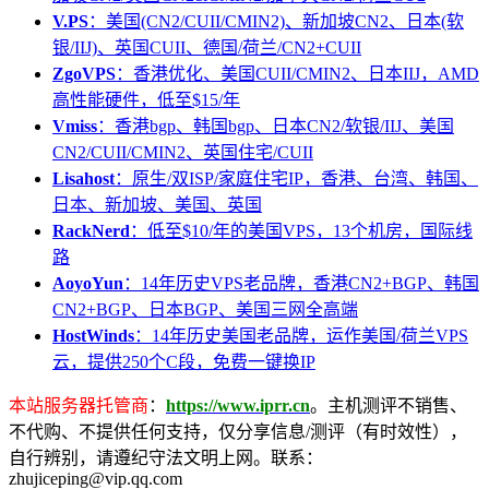
V.PS
：美国(CN2/CUII/CMIN2)、新加坡CN2、日本(软
银/IIJ)、英国CUII、德国/荷兰/CN2+CUII
ZgoVPS
：香港优化、美国CUII/CMIN2、日本IIJ，AMD
高性能硬件，低至$15/年
Vmiss
：香港bgp、韩国bgp、日本CN2/软银/IIJ、美国
CN2/CUII/CMIN2、英国住宅/CUII
Lisahost
：原生/双ISP/家庭住宅IP，香港、台湾、韩国、
日本、新加坡、美国、英国
RackNerd
：低至$10/年的美国VPS，13个机房，国际线
路
AoyoYun
：14年历史VPS老品牌，香港CN2+BGP、韩国
CN2+BGP、日本BGP、美国三网全高端
HostWinds
：14年历史美国老品牌，运作美国/荷兰VPS
云，提供250个C段，免费一键换IP
本站服务器托管商
：
https://www.iprr.cn
。主机测评不销售、
不代购、不提供任何支持，仅分享信息/测评（有时效性），
自行辨别，请遵纪守法文明上网。联系：
zhujiceping@vip.qq.com