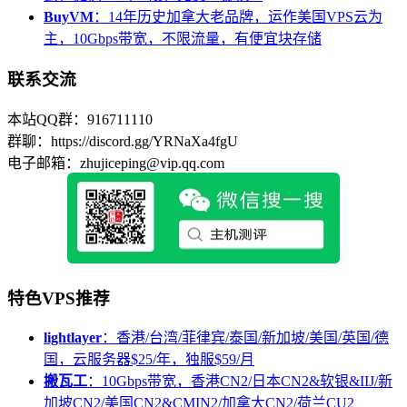
BuyVM
：14年历史加拿大老品牌，运作美国VPS云为
主，10Gbps带宽，不限流量，有便宜块存储
联系交流
本站QQ群：916711110
群聊：https://discord.gg/YRNaXa4fgU
电子邮箱：zhujiceping@vip.qq.com
特色VPS推荐
lightlayer
：香港/台湾/菲律宾/泰国/新加坡/美国/英国/德
国，云服务器$25/年，独服$59/月
搬瓦工
：10Gbps带宽，香港CN2/日本CN2&软银&IIJ/新
加坡CN2/美国CN2&CMIN2/加拿大CN2/荷兰CU2