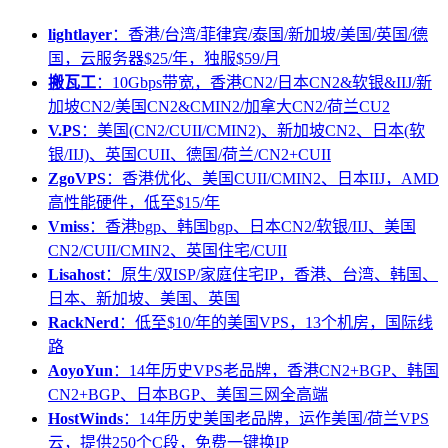
lightlayer
：香港/台湾/菲律宾/泰国/新加坡/美国/英国/德
国，云服务器$25/年，独服$59/月
搬瓦工
：10Gbps带宽，香港CN2/日本CN2&软银&IIJ/新
加坡CN2/美国CN2&CMIN2/加拿大CN2/荷兰CU2
V.PS
：美国(CN2/CUII/CMIN2)、新加坡CN2、日本(软
银/IIJ)、英国CUII、德国/荷兰/CN2+CUII
ZgoVPS
：香港优化、美国CUII/CMIN2、日本IIJ，AMD
高性能硬件，低至$15/年
Vmiss
：香港bgp、韩国bgp、日本CN2/软银/IIJ、美国
CN2/CUII/CMIN2、英国住宅/CUII
Lisahost
：原生/双ISP/家庭住宅IP，香港、台湾、韩国、
日本、新加坡、美国、英国
RackNerd
：低至$10/年的美国VPS，13个机房，国际线
路
AoyoYun
：14年历史VPS老品牌，香港CN2+BGP、韩国
CN2+BGP、日本BGP、美国三网全高端
HostWinds
：14年历史美国老品牌，运作美国/荷兰VPS
云，提供250个C段，免费一键换IP