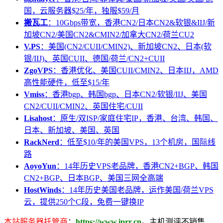
国，云服务器$25/年，独服$59/月
搬瓦工
：10Gbps带宽，香港CN2/日本CN2&软银&IIJ/新
加坡CN2/美国CN2&CMIN2/加拿大CN2/荷兰CU2
V.PS
：美国(CN2/CUII/CMIN2)、新加坡CN2、日本(软
银/IIJ)、英国CUII、德国/荷兰/CN2+CUII
ZgoVPS
：香港优化、美国CUII/CMIN2、日本IIJ，AMD
高性能硬件，低至$15/年
Vmiss
：香港bgp、韩国bgp、日本CN2/软银/IIJ、美国
CN2/CUII/CMIN2、英国住宅/CUII
Lisahost
：原生/双ISP/家庭住宅IP，香港、台湾、韩国、
日本、新加坡、美国、英国
RackNerd
：低至$10/年的美国VPS，13个机房，国际线
路
AoyoYun
：14年历史VPS老品牌，香港CN2+BGP、韩国
CN2+BGP、日本BGP、美国三网全高端
HostWinds
：14年历史美国老品牌，运作美国/荷兰VPS
云，提供250个C段，免费一键换IP
本站服务器托管商
：
https://www.iprr.cn
。主机测评不销售、