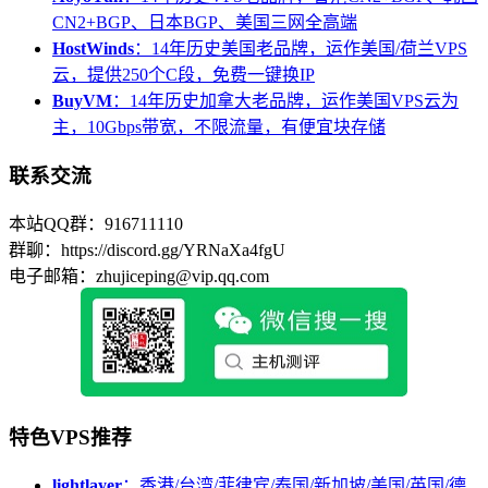
CN2+BGP、日本BGP、美国三网全高端
HostWinds
：14年历史美国老品牌，运作美国/荷兰VPS
云，提供250个C段，免费一键换IP
BuyVM
：14年历史加拿大老品牌，运作美国VPS云为
主，10Gbps带宽，不限流量，有便宜块存储
联系交流
本站QQ群：916711110
群聊：https://discord.gg/YRNaXa4fgU
电子邮箱：zhujiceping@vip.qq.com
特色VPS推荐
lightlayer
：香港/台湾/菲律宾/泰国/新加坡/美国/英国/德