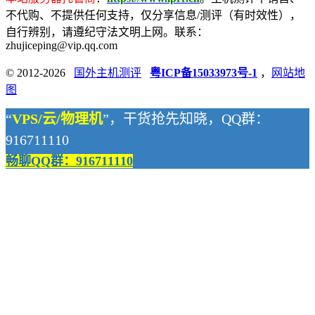
不代购、不提供任何支持，仅分享信息/测评（有时效性），
自行辨别，请遵纪守法文明上网。联系：
zhujiceping@vip.qq.com
© 2012-2026
国外主机测评
粤ICP备15033973号-1
，
网站地
图
“
VPS/云/物理机
”，干货抢先知晓，QQ群：
916711110
畅聊QQ群：916711110