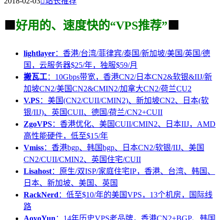
2018-02-03

站长推荐
🟩
好用的、速度快的“VPS推荐”
🟩
lightlayer
：香港/台湾/菲律宾/泰国/新加坡/美国/英国/德
国，云服务器$25/年，独服$59/月
搬瓦工
：10Gbps带宽，香港CN2/日本CN2&软银&IIJ/新
加坡CN2/美国CN2&CMIN2/加拿大CN2/荷兰CU2
V.PS
：美国(CN2/CUII/CMIN2)、新加坡CN2、日本(软
银/IIJ)、英国CUII、德国/荷兰/CN2+CUII
ZgoVPS
：香港优化、美国CUII/CMIN2、日本IIJ，AMD
高性能硬件，低至$15/年
Vmiss
：香港bgp、韩国bgp、日本CN2/软银/IIJ、美国
CN2/CUII/CMIN2、英国住宅/CUII
Lisahost
：原生/双ISP/家庭住宅IP，香港、台湾、韩国、
日本、新加坡、美国、英国
RackNerd
：低至$10/年的美国VPS，13个机房，国际线
路
AoyoYun
：14年历史VPS老品牌，香港CN2+BGP、韩国