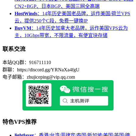
CN2+BGP、日本BGP、美国三网全高端
HostWinds
：14年历史美国老品牌，运作美国/荷兰VPS
云，提供250个C段，免费一键换IP
BuyVM
：14年历史加拿大老品牌，运作美国VPS云为
主，10Gbps带宽，不限流量，有便宜块存储
联系交流
本站QQ群：916711110
群聊：https://discord.gg/YRNaXa4fgU
电子邮箱：zhujiceping@vip.qq.com
特色VPS推荐
lightlayer
：香港/台湾/菲律宾/泰国/新加坡/美国/英国/德