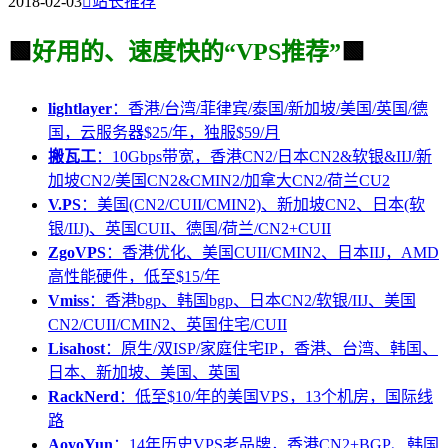
2018-02-03

站长推荐
🟩
好用的、速度快的“VPS推荐”
🟩
lightlayer
：香港/台湾/菲律宾/泰国/新加坡/美国/英国/德
国，云服务器$25/年，独服$59/月
搬瓦工
：10Gbps带宽，香港CN2/日本CN2&软银&IIJ/新
加坡CN2/美国CN2&CMIN2/加拿大CN2/荷兰CU2
V.PS
：美国(CN2/CUII/CMIN2)、新加坡CN2、日本(软
银/IIJ)、英国CUII、德国/荷兰/CN2+CUII
ZgoVPS
：香港优化、美国CUII/CMIN2、日本IIJ，AMD
高性能硬件，低至$15/年
Vmiss
：香港bgp、韩国bgp、日本CN2/软银/IIJ、美国
CN2/CUII/CMIN2、英国住宅/CUII
Lisahost
：原生/双ISP/家庭住宅IP，香港、台湾、韩国、
日本、新加坡、美国、英国
RackNerd
：低至$10/年的美国VPS，13个机房，国际线
路
AoyoYun
：14年历史VPS老品牌，香港CN2+BGP、韩国