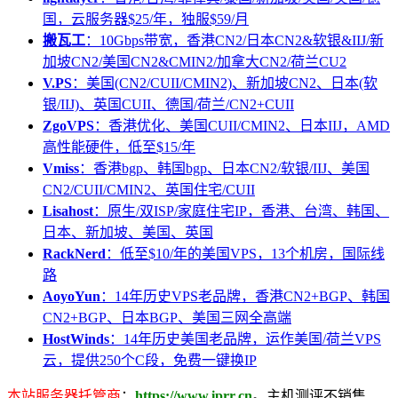
国，云服务器$25/年，独服$59/月
搬瓦工
：10Gbps带宽，香港CN2/日本CN2&软银&IIJ/新
加坡CN2/美国CN2&CMIN2/加拿大CN2/荷兰CU2
V.PS
：美国(CN2/CUII/CMIN2)、新加坡CN2、日本(软
银/IIJ)、英国CUII、德国/荷兰/CN2+CUII
ZgoVPS
：香港优化、美国CUII/CMIN2、日本IIJ，AMD
高性能硬件，低至$15/年
Vmiss
：香港bgp、韩国bgp、日本CN2/软银/IIJ、美国
CN2/CUII/CMIN2、英国住宅/CUII
Lisahost
：原生/双ISP/家庭住宅IP，香港、台湾、韩国、
日本、新加坡、美国、英国
RackNerd
：低至$10/年的美国VPS，13个机房，国际线
路
AoyoYun
：14年历史VPS老品牌，香港CN2+BGP、韩国
CN2+BGP、日本BGP、美国三网全高端
HostWinds
：14年历史美国老品牌，运作美国/荷兰VPS
云，提供250个C段，免费一键换IP
本站服务器托管商
：
https://www.iprr.cn
。主机测评不销售、