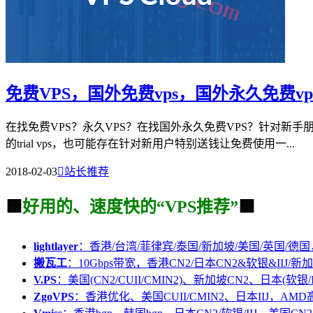
免费VPS，国外免费vps，国外永久免费vp
在找免费VPS？永久VPS？在找国外永久免费VPS？针对新
的trial vps，也可能存在针对新用户特别送钱让免费使用一...
2018-02-03

站长推荐
🟩
好用的、速度快的“VPS推荐”
🟩
lightlayer
：香港/台湾/菲律宾/泰国/新加坡/美国/英国/德国
搬瓦工
：10Gbps带宽，香港CN2/日本CN2&软银&IIJ/新加
V.PS
：美国(CN2/CUII/CMIN2)、新加坡CN2、日本(软银/I
ZgoVPS
：香港优化、美国CUII/CMIN2、日本IIJ，AM