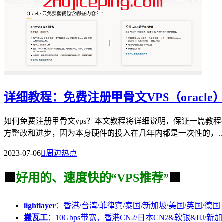
详细教程：免费注册甲骨文VPS（oracle
如何免费注册甲骨文vps？本文教程将详细说明，保证一篇教程搞
方整改和进步，因为本身硬件的投入在几年内都是一次性的，..
2023-07-06

周边热点
🟩
好用的、速度快的“VPS推荐”
🟩
lightlayer
：香港/台湾/菲律宾/泰国/新加坡/美国/英国/德国
搬瓦工
：10Gbps带宽，香港CN2/日本CN2&软银&IIJ/新加