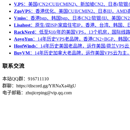
V.PS
：美国(CN2/CUII/CMIN2)、新加坡CN2、日本(软银/I
ZgoVPS
：香港优化、美国CUII/CMIN2、日本IIJ，AM
Vmiss
：香港bgp、韩国bgp、日本CN2/软银/IIJ、美国CN2/
Lisahost
：原生/双ISP/家庭住宅IP，香港、台湾、韩国
RackNerd
：低至$10/年的美国VPS，13个机房，国际线
AoyoYun
：14年历史VPS老品牌，香港CN2+BGP、韩国
HostWinds
：14年历史美国老品牌，运作美国/荷兰VPS云
BuyVM
：14年历史加拿大老品牌，运作美国VPS云为主，
联系交流
本站QQ群：916711110
群聊：https://discord.gg/YRNaXa4fgU
电子邮箱：zhujiceping@vip.qq.com