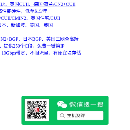
IJ)、英国CUII、德国/荷兰/CN2+CUII
D高性能硬件，低至$15/年
CUII/CMIN2、英国住宅/CUII
、日本、新加坡、美国、英国
路
CN2+BGP、日本BGP、美国三网全高端
，提供250个C段，免费一键换IP
10Gbps带宽，不限流量，有便宜块存储