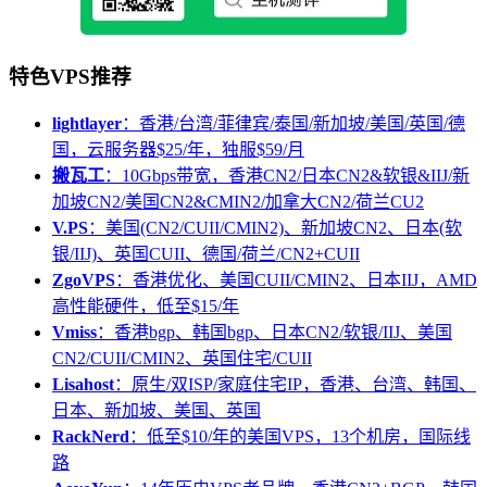
特色VPS推荐
lightlayer
：香港/台湾/菲律宾/泰国/新加坡/美国/英国/德
国，云服务器$25/年，独服$59/月
搬瓦工
：10Gbps带宽，香港CN2/日本CN2&软银&IIJ/新
加坡CN2/美国CN2&CMIN2/加拿大CN2/荷兰CU2
V.PS
：美国(CN2/CUII/CMIN2)、新加坡CN2、日本(软
银/IIJ)、英国CUII、德国/荷兰/CN2+CUII
ZgoVPS
：香港优化、美国CUII/CMIN2、日本IIJ，AMD
高性能硬件，低至$15/年
Vmiss
：香港bgp、韩国bgp、日本CN2/软银/IIJ、美国
CN2/CUII/CMIN2、英国住宅/CUII
Lisahost
：原生/双ISP/家庭住宅IP，香港、台湾、韩国、
日本、新加坡、美国、英国
RackNerd
：低至$10/年的美国VPS，13个机房，国际线
路