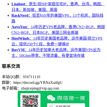
Lisahost
：原生/双ISP/家庭住宅IP，香港、台湾、韩国、
日本、新加坡、美国、英国
RackNerd
：低至$10/年的美国VPS，13个机房，国际线
路
AoyoYun
：14年历史VPS老品牌，香港CN2+BGP、韩国
CN2+BGP、日本BGP、美国三网全高端
HostWinds
：14年历史美国老品牌，运作美国/荷兰VPS
云，提供250个C段，免费一键换IP
BuyVM
：14年历史加拿大老品牌，运作美国VPS云为
主，10Gbps带宽，不限流量，有便宜块存储
联系交流
本站QQ群：916711110
群聊：https://discord.gg/YRNaXa4fgU
电子邮箱：zhujiceping@vip.qq.com