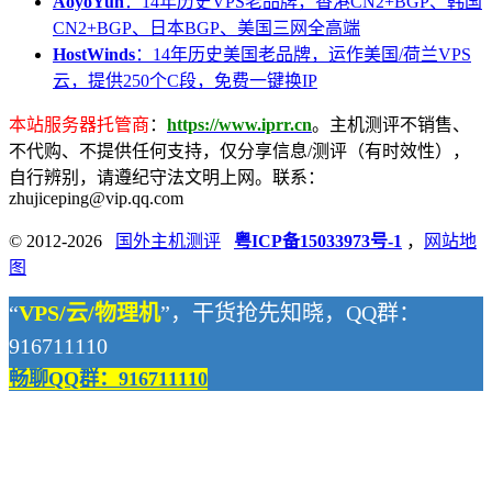
AoyoYun
：14年历史VPS老品牌，香港CN2+BGP、韩国
CN2+BGP、日本BGP、美国三网全高端
HostWinds
：14年历史美国老品牌，运作美国/荷兰VPS
云，提供250个C段，免费一键换IP
本站服务器托管商
：
https://www.iprr.cn
。主机测评不销售、
不代购、不提供任何支持，仅分享信息/测评（有时效性），
自行辨别，请遵纪守法文明上网。联系：
zhujiceping@vip.qq.com
© 2012-2026
国外主机测评
粤ICP备15033973号-1
，
网站地
图
“
VPS/云/物理机
”，干货抢先知晓，QQ群：
916711110
畅聊QQ群：916711110