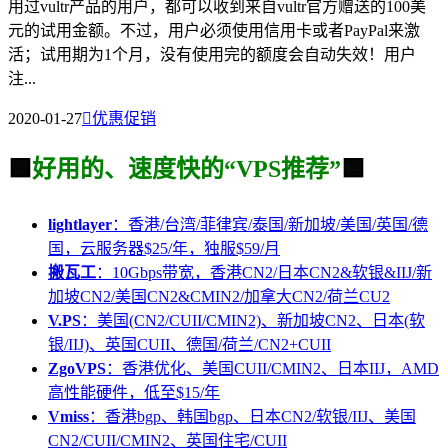
用过vultr产品的用户，都可以收到来自vultr官方赠送的100美
元的试用金额。不过，用户必须使用信用卡或者PayPal来激
活；试用期为1个月，没有使用完的额度会自动失效！用户
注...
2020-01-27

优惠促销
🟩
好用的、速度快的“VPS推荐”
🟩
lightlayer
：香港/台湾/菲律宾/泰国/新加坡/美国/英国/德
国，云服务器$25/年，独服$59/月
搬瓦工
：10Gbps带宽，香港CN2/日本CN2&软银&IIJ/新
加坡CN2/美国CN2&CMIN2/加拿大CN2/荷兰CU2
V.PS
：美国(CN2/CUII/CMIN2)、新加坡CN2、日本(软
银/IIJ)、英国CUII、德国/荷兰/CN2+CUII
ZgoVPS
：香港优化、美国CUII/CMIN2、日本IIJ，AMD
高性能硬件，低至$15/年
Vmiss
：香港bgp、韩国bgp、日本CN2/软银/IIJ、美国
CN2/CUII/CMIN2、英国住宅/CUII