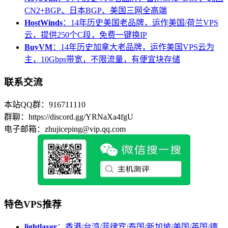
CN2+BGP、日本BGP、美国三网全高端
HostWinds
：14年历史美国老品牌，运作美国/荷兰VPS
云，提供250个C段，免费一键换IP
BuyVM
：14年历史加拿大老品牌，运作美国VPS云为
主，10Gbps带宽，不限流量，有便宜块存储
联系交流
本站QQ群：916711110
群聊：https://discord.gg/YRNaXa4fgU
电子邮箱：zhujiceping@vip.qq.com
特色VPS推荐
lightlayer
：香港/台湾/菲律宾/泰国/新加坡/美国/英国/德