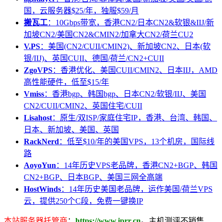
国，云服务器$25/年，独服$59/月
搬瓦工
：10Gbps带宽，香港CN2/日本CN2&软银&IIJ/新
加坡CN2/美国CN2&CMIN2/加拿大CN2/荷兰CU2
V.PS
：美国(CN2/CUII/CMIN2)、新加坡CN2、日本(软
银/IIJ)、英国CUII、德国/荷兰/CN2+CUII
ZgoVPS
：香港优化、美国CUII/CMIN2、日本IIJ，AMD
高性能硬件，低至$15/年
Vmiss
：香港bgp、韩国bgp、日本CN2/软银/IIJ、美国
CN2/CUII/CMIN2、英国住宅/CUII
Lisahost
：原生/双ISP/家庭住宅IP，香港、台湾、韩国、
日本、新加坡、美国、英国
RackNerd
：低至$10/年的美国VPS，13个机房，国际线
路
AoyoYun
：14年历史VPS老品牌，香港CN2+BGP、韩国
CN2+BGP、日本BGP、美国三网全高端
HostWinds
：14年历史美国老品牌，运作美国/荷兰VPS
云，提供250个C段，免费一键换IP
本站服务器托管商
：
https://www.iprr.cn
。主机测评不销售、