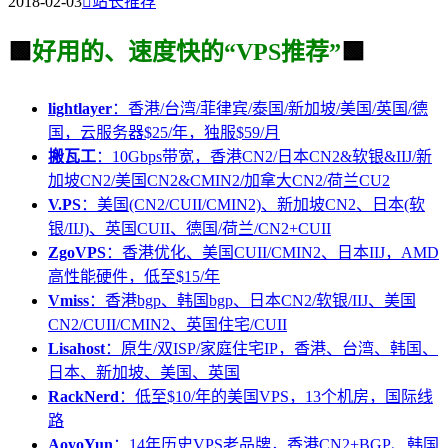
2018-02-03

站长推荐
🟩
好用的、速度快的“VPS推荐”
🟩
lightlayer
：香港/台湾/菲律宾/泰国/新加坡/美国/英国/德
国，云服务器$25/年，独服$59/月
搬瓦工
：10Gbps带宽，香港CN2/日本CN2&软银&IIJ/新
加坡CN2/美国CN2&CMIN2/加拿大CN2/荷兰CU2
V.PS
：美国(CN2/CUII/CMIN2)、新加坡CN2、日本(软
银/IIJ)、英国CUII、德国/荷兰/CN2+CUII
ZgoVPS
：香港优化、美国CUII/CMIN2、日本IIJ，AMD
高性能硬件，低至$15/年
Vmiss
：香港bgp、韩国bgp、日本CN2/软银/IIJ、美国
CN2/CUII/CMIN2、英国住宅/CUII
Lisahost
：原生/双ISP/家庭住宅IP，香港、台湾、韩国、
日本、新加坡、美国、英国
RackNerd
：低至$10/年的美国VPS，13个机房，国际线
路
AoyoYun
：14年历史VPS老品牌，香港CN2+BGP、韩国