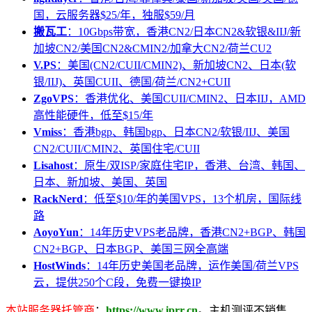
国，云服务器$25/年，独服$59/月
搬瓦工
：10Gbps带宽，香港CN2/日本CN2&软银&IIJ/新
加坡CN2/美国CN2&CMIN2/加拿大CN2/荷兰CU2
V.PS
：美国(CN2/CUII/CMIN2)、新加坡CN2、日本(软
银/IIJ)、英国CUII、德国/荷兰/CN2+CUII
ZgoVPS
：香港优化、美国CUII/CMIN2、日本IIJ，AMD
高性能硬件，低至$15/年
Vmiss
：香港bgp、韩国bgp、日本CN2/软银/IIJ、美国
CN2/CUII/CMIN2、英国住宅/CUII
Lisahost
：原生/双ISP/家庭住宅IP，香港、台湾、韩国、
日本、新加坡、美国、英国
RackNerd
：低至$10/年的美国VPS，13个机房，国际线
路
AoyoYun
：14年历史VPS老品牌，香港CN2+BGP、韩国
CN2+BGP、日本BGP、美国三网全高端
HostWinds
：14年历史美国老品牌，运作美国/荷兰VPS
云，提供250个C段，免费一键换IP
本站服务器托管商
：
https://www.iprr.cn
。主机测评不销售、