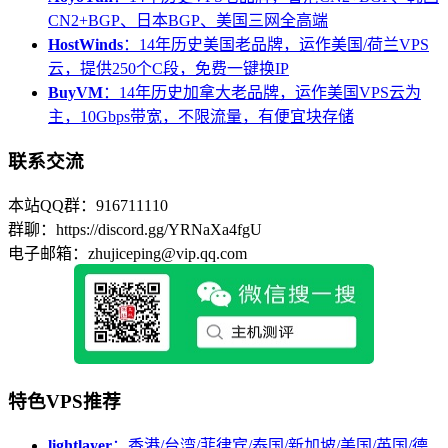
CN2+BGP、日本BGP、美国三网全高端
HostWinds
：14年历史美国老品牌，运作美国/荷兰VPS
云，提供250个C段，免费一键换IP
BuyVM
：14年历史加拿大老品牌，运作美国VPS云为
主，10Gbps带宽，不限流量，有便宜块存储
联系交流
本站QQ群：916711110
群聊：https://discord.gg/YRNaXa4fgU
电子邮箱：zhujiceping@vip.qq.com
特色VPS推荐
lightlayer
：香港/台湾/菲律宾/泰国/新加坡/美国/英国/德