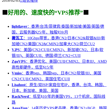
2018-02-03

站长推荐
🟩
好用的、速度快的“VPS推荐”
🟩
lightlayer
：香港/台湾/菲律宾/泰国/新加坡/美国/英国/德
国，云服务器$25/年，独服$59/月
搬瓦工
：10Gbps带宽，香港CN2/日本CN2&软银&IIJ/新
加坡CN2/美国CN2&CMIN2/加拿大CN2/荷兰CU2
V.PS
：美国(CN2/CUII/CMIN2)、新加坡CN2、日本(软
银/IIJ)、英国CUII、德国/荷兰/CN2+CUII
ZgoVPS
：香港优化、美国CUII/CMIN2、日本IIJ，AMD
高性能硬件，低至$15/年
Vmiss
：香港bgp、韩国bgp、日本CN2/软银/IIJ、美国
CN2/CUII/CMIN2、英国住宅/CUII
Lisahost
：原生/双ISP/家庭住宅IP，香港、台湾、韩国、
日本、新加坡、美国、英国
RackNerd
：低至$10/年的美国VPS，13个机房，国际线
路
AoyoYun
：14年历史VPS老品牌，香港CN2+BGP、韩国