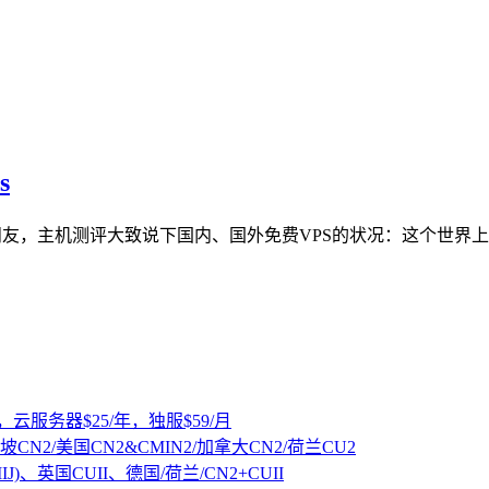
s
手朋友，主机测评大致说下国内、国外免费VPS的状况：这个世界
，云服务器$25/年，独服$59/月
坡CN2/美国CN2&CMIN2/加拿大CN2/荷兰CU2
IJ)、英国CUII、德国/荷兰/CN2+CUII