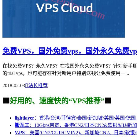
免费VPS，国外免费vps，国外永久免费vp
在找免费VPS？永久VPS？在找国外永久免费VPS？针对新
的trial vps，也可能存在针对新用户特别送钱让免费使用一...
2018-02-03

站长推荐
🟩
好用的、速度快的“VPS推荐”
🟩
lightlayer
：香港/台湾/菲律宾/泰国/新加坡/美国/英国/德国
搬瓦工
：10Gbps带宽，香港CN2/日本CN2&软银&IIJ/新加
V.PS
：美国(CN2/CUII/CMIN2)、新加坡CN2、日本(软银/I