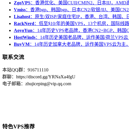
ZgoVPS
：香港优化、美国CUII/CMIN2、日本IIJ，AM
Vmiss
：香港bgp、韩国bgp、日本CN2/软银/IIJ、美国CN2/
Lisahost
：原生/双ISP/家庭住宅IP，香港、台湾、韩国
RackNerd
：低至$10/年的美国VPS，13个机房，国际线
AoyoYun
：14年历史VPS老品牌，香港CN2+BGP、韩国
HostWinds
：14年历史美国老品牌，运作美国/荷兰VPS云
BuyVM
：14年历史加拿大老品牌，运作美国VPS云为主，
联系交流
本站QQ群：916711110
群聊：https://discord.gg/YRNaXa4fgU
电子邮箱：zhujiceping@vip.qq.com
特色VPS推荐