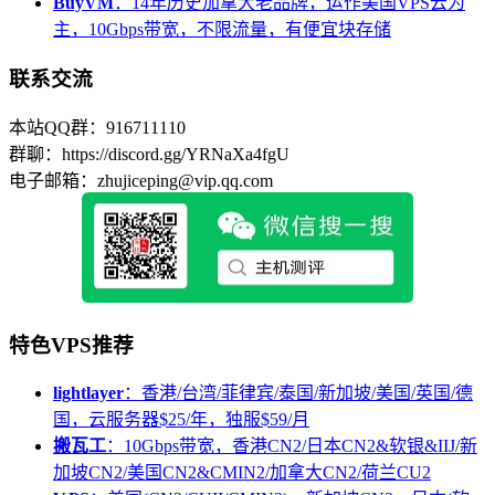
BuyVM
：14年历史加拿大老品牌，运作美国VPS云为
主，10Gbps带宽，不限流量，有便宜块存储
联系交流
本站QQ群：916711110
群聊：https://discord.gg/YRNaXa4fgU
电子邮箱：zhujiceping@vip.qq.com
特色VPS推荐
lightlayer
：香港/台湾/菲律宾/泰国/新加坡/美国/英国/德
国，云服务器$25/年，独服$59/月
搬瓦工
：10Gbps带宽，香港CN2/日本CN2&软银&IIJ/新
加坡CN2/美国CN2&CMIN2/加拿大CN2/荷兰CU2