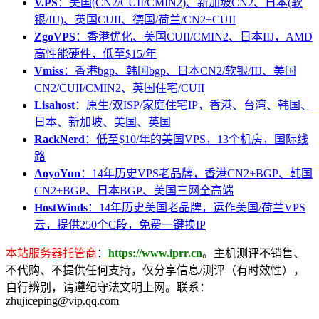
V.PS
：美国(CN2/CUII/CMIN2)、新加坡CN2、日本(软
银/IIJ)、英国CUII、德国/荷兰/CN2+CUII
ZgoVPS
：香港优化、美国CUII/CMIN2、日本IIJ，AMD
高性能硬件，低至$15/年
Vmiss
：香港bgp、韩国bgp、日本CN2/软银/IIJ、美国
CN2/CUII/CMIN2、英国住宅/CUII
Lisahost
：原生/双ISP/家庭住宅IP，香港、台湾、韩国、
日本、新加坡、美国、英国
RackNerd
：低至$10/年的美国VPS，13个机房，国际线
路
AoyoYun
：14年历史VPS老品牌，香港CN2+BGP、韩国
CN2+BGP、日本BGP、美国三网全高端
HostWinds
：14年历史美国老品牌，运作美国/荷兰VPS
云，提供250个C段，免费一键换IP
本站服务器托管商
：
https://www.iprr.cn
。主机测评不销售、
不代购、不提供任何支持，仅分享信息/测评（有时效性），
自行辨别，请遵纪守法文明上网。联系：
zhujiceping@vip.qq.com