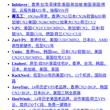
lightlayer
：香港/台湾/菲律宾/泰国/新加坡/美国/英国/德
国，云服务器$25/年，独服$59/月
搬瓦工
：10Gbps带宽，香港CN2/日本CN2&软银&IIJ/新
加坡CN2/美国CN2&CMIN2/加拿大CN2/荷兰CU2
V.PS
：美国(CN2/CUII/CMIN2)、新加坡CN2、日本(软
银/IIJ)、英国CUII、德国/荷兰/CN2+CUII
ZgoVPS
：香港优化、美国CUII/CMIN2、日本IIJ，AMD
高性能硬件，低至$15/年
Vmiss
：香港bgp、韩国bgp、日本CN2/软银/IIJ、美国
CN2/CUII/CMIN2、英国住宅/CUII
Lisahost
：原生/双ISP/家庭住宅IP，香港、台湾、韩国、
日本、新加坡、美国、英国
RackNerd
：低至$10/年的美国VPS，13个机房，国际线
路
AoyoYun
：14年历史VPS老品牌，香港CN2+BGP、韩国
CN2+BGP、日本BGP、美国三网全高端
HostWinds
：14年历史美国老品牌，运作美国/荷兰VPS
云，提供250个C段，免费一键换IP