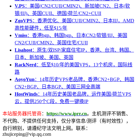
V.PS
：美国(CN2/CUII/CMIN2)、新加坡CN2、日本(软
银/IIJ)、英国CUII、德国/荷兰/CN2+CUII
ZgoVPS
：香港优化、美国CUII/CMIN2、日本IIJ，AMD
高性能硬件，低至$15/年
Vmiss
：香港bgp、韩国bgp、日本CN2/软银/IIJ、美国
CN2/CUII/CMIN2、英国住宅/CUII
Lisahost
：原生/双ISP/家庭住宅IP，香港、台湾、韩国、
日本、新加坡、美国、英国
RackNerd
：低至$10/年的美国VPS，13个机房，国际线
路
AoyoYun
：14年历史VPS老品牌，香港CN2+BGP、韩国
CN2+BGP、日本BGP、美国三网全高端
HostWinds
：14年历史美国老品牌，运作美国/荷兰VPS
云，提供250个C段，免费一键换IP
本站服务器托管商
：
https://www.iprr.cn
。主机测评不销售、
不代购、不提供任何支持，仅分享信息/测评（有时效性），
自行辨别，请遵纪守法文明上网。联系：
zhujiceping@vip.qq.com