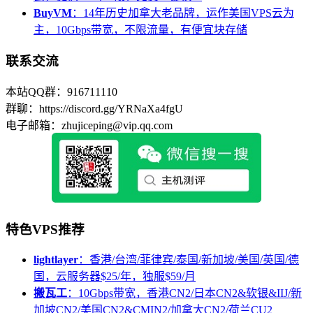
BuyVM
：14年历史加拿大老品牌，运作美国VPS云为
主，10Gbps带宽，不限流量，有便宜块存储
联系交流
本站QQ群：916711110
群聊：https://discord.gg/YRNaXa4fgU
电子邮箱：zhujiceping@vip.qq.com
特色VPS推荐
lightlayer
：香港/台湾/菲律宾/泰国/新加坡/美国/英国/德
国，云服务器$25/年，独服$59/月
搬瓦工
：10Gbps带宽，香港CN2/日本CN2&软银&IIJ/新
加坡CN2/美国CN2&CMIN2/加拿大CN2/荷兰CU2