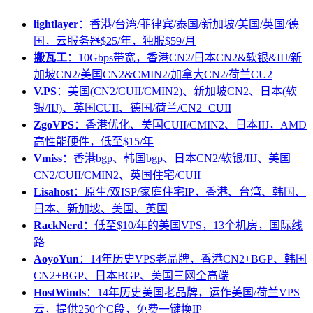
lightlayer
：香港/台湾/菲律宾/泰国/新加坡/美国/英国/德
国，云服务器$25/年，独服$59/月
搬瓦工
：10Gbps带宽，香港CN2/日本CN2&软银&IIJ/新
加坡CN2/美国CN2&CMIN2/加拿大CN2/荷兰CU2
V.PS
：美国(CN2/CUII/CMIN2)、新加坡CN2、日本(软
银/IIJ)、英国CUII、德国/荷兰/CN2+CUII
ZgoVPS
：香港优化、美国CUII/CMIN2、日本IIJ，AMD
高性能硬件，低至$15/年
Vmiss
：香港bgp、韩国bgp、日本CN2/软银/IIJ、美国
CN2/CUII/CMIN2、英国住宅/CUII
Lisahost
：原生/双ISP/家庭住宅IP，香港、台湾、韩国、
日本、新加坡、美国、英国
RackNerd
：低至$10/年的美国VPS，13个机房，国际线
路
AoyoYun
：14年历史VPS老品牌，香港CN2+BGP、韩国
CN2+BGP、日本BGP、美国三网全高端
HostWinds
：14年历史美国老品牌，运作美国/荷兰VPS
云，提供250个C段，免费一键换IP