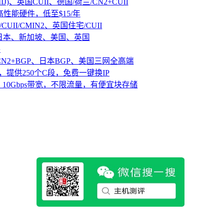
IJ)、英国CUII、德国/荷兰/CN2+CUII
D高性能硬件，低至$15/年
CUII/CMIN2、英国住宅/CUII
、日本、新加坡、美国、英国
路
CN2+BGP、日本BGP、美国三网全高端
，提供250个C段，免费一键换IP
10Gbps带宽，不限流量，有便宜块存储