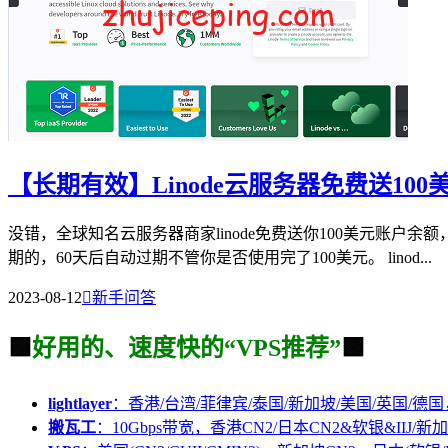
【长期有效】Linode云服务器免费送10
没错，全球知名云服务器商家linode免费送你100美元账
期的，60天后自动过期不管你是否使用完了100美元。 linod...
2023-08-12

新手问答
🟩
好用的、速度快的“VPS推荐”
🟩
lightlayer
：香港/台湾/菲律宾/泰国/新加坡/美国/英国/德国
搬瓦工
：10Gbps带宽，香港CN2/日本CN2&软银&IIJ/新加