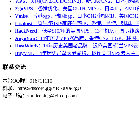
V.PS
：美国(CN2/CUII/CMIN2)、新加坡CN2、日本(软银/I
ZgoVPS
：香港优化、美国CUII/CMIN2、日本IIJ，AM
Vmiss
：香港bgp、韩国bgp、日本CN2/软银/IIJ、美国CN2/
Lisahost
：原生/双ISP/家庭住宅IP，香港、台湾、韩国
RackNerd
：低至$10/年的美国VPS，13个机房，国际线
AoyoYun
：14年历史VPS老品牌，香港CN2+BGP、韩国
HostWinds
：14年历史美国老品牌，运作美国/荷兰VPS云
BuyVM
：14年历史加拿大老品牌，运作美国VPS云为主，
联系交流
本站QQ群：916711110
群聊：https://discord.gg/YRNaXa4fgU
电子邮箱：zhujiceping@vip.qq.com