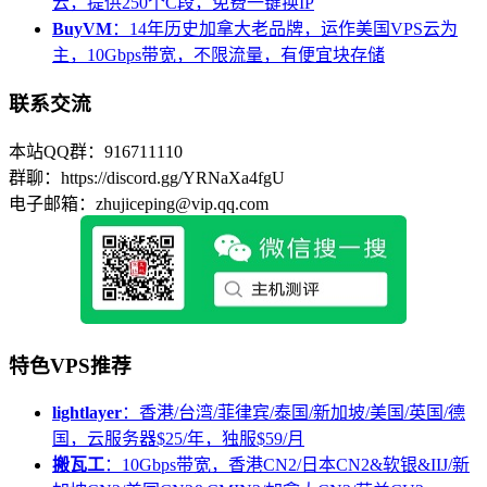
云，提供250个C段，免费一键换IP
BuyVM
：14年历史加拿大老品牌，运作美国VPS云为
主，10Gbps带宽，不限流量，有便宜块存储
联系交流
本站QQ群：916711110
群聊：https://discord.gg/YRNaXa4fgU
电子邮箱：zhujiceping@vip.qq.com
特色VPS推荐
lightlayer
：香港/台湾/菲律宾/泰国/新加坡/美国/英国/德
国，云服务器$25/年，独服$59/月
搬瓦工
：10Gbps带宽，香港CN2/日本CN2&软银&IIJ/新