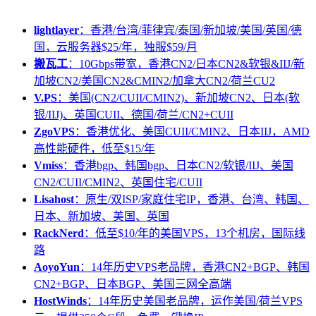
lightlayer
：香港/台湾/菲律宾/泰国/新加坡/美国/英国/德
国，云服务器$25/年，独服$59/月
搬瓦工
：10Gbps带宽，香港CN2/日本CN2&软银&IIJ/新
加坡CN2/美国CN2&CMIN2/加拿大CN2/荷兰CU2
V.PS
：美国(CN2/CUII/CMIN2)、新加坡CN2、日本(软
银/IIJ)、英国CUII、德国/荷兰/CN2+CUII
ZgoVPS
：香港优化、美国CUII/CMIN2、日本IIJ，AMD
高性能硬件，低至$15/年
Vmiss
：香港bgp、韩国bgp、日本CN2/软银/IIJ、美国
CN2/CUII/CMIN2、英国住宅/CUII
Lisahost
：原生/双ISP/家庭住宅IP，香港、台湾、韩国、
日本、新加坡、美国、英国
RackNerd
：低至$10/年的美国VPS，13个机房，国际线
路
AoyoYun
：14年历史VPS老品牌，香港CN2+BGP、韩国
CN2+BGP、日本BGP、美国三网全高端
HostWinds
：14年历史美国老品牌，运作美国/荷兰VPS