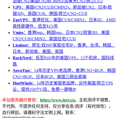
加坡CN2/美国CN2&CMIN2/加拿大CN2/荷兰CU2
V.PS
：美国(CN2/CUII/CMIN2)、新加坡CN2、日本(软
银/IIJ)、英国CUII、德国/荷兰/CN2+CUII
ZgoVPS
：香港优化、美国CUII/CMIN2、日本IIJ，AMD
高性能硬件，低至$15/年
Vmiss
：香港bgp、韩国bgp、日本CN2/软银/IIJ、美国
CN2/CUII/CMIN2、英国住宅/CUII
Lisahost
：原生/双ISP/家庭住宅IP，香港、台湾、韩国、
日本、新加坡、美国、英国
RackNerd
：低至$10/年的美国VPS，13个机房，国际线
路
AoyoYun
：14年历史VPS老品牌，香港CN2+BGP、韩国
CN2+BGP、日本BGP、美国三网全高端
HostWinds
：14年历史美国老品牌，运作美国/荷兰VPS
云，提供250个C段，免费一键换IP
本站服务器托管商
：
https://www.iprr.cn
。主机测评不销售、
不代购、不提供任何支持，仅分享信息/测评（有时效性），
自行辨别，请遵纪守法文明上网。联系：
zhujiceping@vip.qq.com