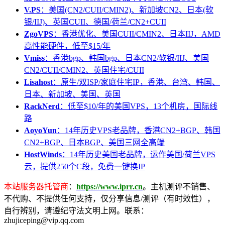
V.PS
：美国(CN2/CUII/CMIN2)、新加坡CN2、日本(软
银/IIJ)、英国CUII、德国/荷兰/CN2+CUII
ZgoVPS
：香港优化、美国CUII/CMIN2、日本IIJ，AMD
高性能硬件，低至$15/年
Vmiss
：香港bgp、韩国bgp、日本CN2/软银/IIJ、美国
CN2/CUII/CMIN2、英国住宅/CUII
Lisahost
：原生/双ISP/家庭住宅IP，香港、台湾、韩国、
日本、新加坡、美国、英国
RackNerd
：低至$10/年的美国VPS，13个机房，国际线
路
AoyoYun
：14年历史VPS老品牌，香港CN2+BGP、韩国
CN2+BGP、日本BGP、美国三网全高端
HostWinds
：14年历史美国老品牌，运作美国/荷兰VPS
云，提供250个C段，免费一键换IP
本站服务器托管商
：
https://www.iprr.cn
。主机测评不销售、
不代购、不提供任何支持，仅分享信息/测评（有时效性），
自行辨别，请遵纪守法文明上网。联系：
zhujiceping@vip.qq.com