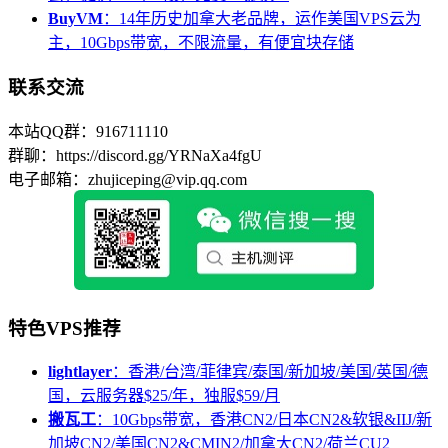
BuyVM
：14年历史加拿大老品牌，运作美国VPS云为
主，10Gbps带宽，不限流量，有便宜块存储
联系交流
本站QQ群：916711110
群聊：https://discord.gg/YRNaXa4fgU
电子邮箱：zhujiceping@vip.qq.com
特色VPS推荐
lightlayer
：香港/台湾/菲律宾/泰国/新加坡/美国/英国/德
国，云服务器$25/年，独服$59/月
搬瓦工
：10Gbps带宽，香港CN2/日本CN2&软银&IIJ/新
加坡CN2/美国CN2&CMIN2/加拿大CN2/荷兰CU2