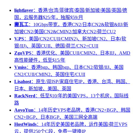
lightlayer
：香港/台湾/菲律宾/泰国/新加坡/美国/英国/德
国，云服务器$25/年，独服$59/月
搬瓦工
：10Gbps带宽，香港CN2/日本CN2&软银&IIJ/新
加坡CN2/美国CN2&CMIN2/加拿大CN2/荷兰CU2
V.PS
：美国(CN2/CUII/CMIN2)、新加坡CN2、日本(软
银/IIJ)、英国CUII、德国/荷兰/CN2+CUII
ZgoVPS
：香港优化、美国CUII/CMIN2、日本IIJ，AMD
高性能硬件，低至$15/年
Vmiss
：香港bgp、韩国bgp、日本CN2/软银/IIJ、美国
CN2/CUII/CMIN2、英国住宅/CUII
Lisahost
：原生/双ISP/家庭住宅IP，香港、台湾、韩国、
日本、新加坡、美国、英国
RackNerd
：低至$10/年的美国VPS，13个机房，国际线
路
AoyoYun
：14年历史VPS老品牌，香港CN2+BGP、韩国
CN2+BGP、日本BGP、美国三网全高端
HostWinds
：14年历史美国老品牌，运作美国/荷兰VPS
云，提供250个C段，免费一键换IP