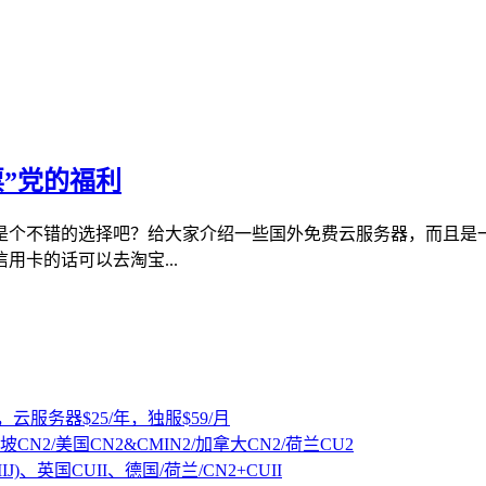
”党的福利
是个不错的选择吧？给大家介绍一些国外免费云服务器，而且是
卡的话可以去淘宝...
，云服务器$25/年，独服$59/月
坡CN2/美国CN2&CMIN2/加拿大CN2/荷兰CU2
IJ)、英国CUII、德国/荷兰/CN2+CUII