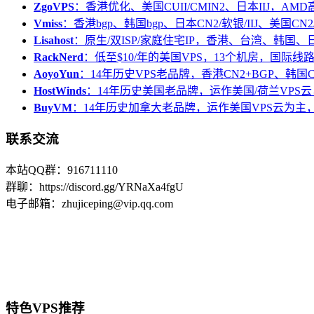
ZgoVPS
：香港优化、美国CUII/CMIN2、日本IIJ，AM
Vmiss
：香港bgp、韩国bgp、日本CN2/软银/IIJ、美国CN2/
Lisahost
：原生/双ISP/家庭住宅IP，香港、台湾、韩国
RackNerd
：低至$10/年的美国VPS，13个机房，国际线
AoyoYun
：14年历史VPS老品牌，香港CN2+BGP、韩国
HostWinds
：14年历史美国老品牌，运作美国/荷兰VPS云
BuyVM
：14年历史加拿大老品牌，运作美国VPS云为主，
联系交流
本站QQ群：916711110
群聊：https://discord.gg/YRNaXa4fgU
电子邮箱：zhujiceping@vip.qq.com
特色VPS推荐