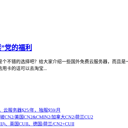
”党的福利
是个不错的选择吧？给大家介绍一些国外免费云服务器，而且是
卡的话可以去淘宝...
，云服务器$25/年，独服$59/月
坡CN2/美国CN2&CMIN2/加拿大CN2/荷兰CU2
IJ)、英国CUII、德国/荷兰/CN2+CUII