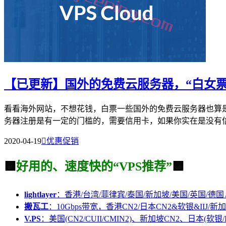
【已更新】国外的免费云服务器，“白女票
看看海外网站，不想花钱，白票一些国外的免费云服务器也算
务器注册是有一定的门槛的，需要信用卡，如果你实在是没有信用
2020-04-19

优惠促销
🟩
好用的、速度快的“VPS推荐”
🟩
lightlayer
：香港/台湾/菲律宾/泰国/新加坡/美国/英国/德国
搬瓦工
：10Gbps带宽，香港CN2/日本CN2&软银&IIJ/新加
V.PS
：美国(CN2/CUII/CMIN2)、新加坡CN2、日本(软银/I