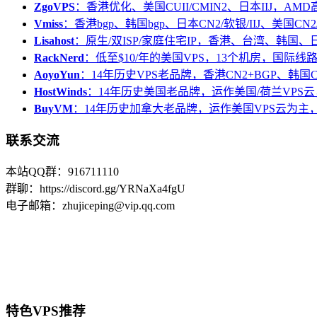
ZgoVPS
：香港优化、美国CUII/CMIN2、日本IIJ，AM
Vmiss
：香港bgp、韩国bgp、日本CN2/软银/IIJ、美国CN2/
Lisahost
：原生/双ISP/家庭住宅IP，香港、台湾、韩国
RackNerd
：低至$10/年的美国VPS，13个机房，国际线
AoyoYun
：14年历史VPS老品牌，香港CN2+BGP、韩国
HostWinds
：14年历史美国老品牌，运作美国/荷兰VPS云
BuyVM
：14年历史加拿大老品牌，运作美国VPS云为主，
联系交流
本站QQ群：916711110
群聊：https://discord.gg/YRNaXa4fgU
电子邮箱：zhujiceping@vip.qq.com
特色VPS推荐