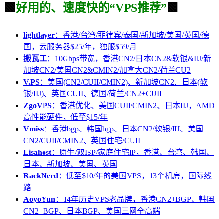
🟩
好用的、速度快的“VPS推荐”
🟩
lightlayer
：香港/台湾/菲律宾/泰国/新加坡/美国/英国/德
国，云服务器$25/年，独服$59/月
搬瓦工
：10Gbps带宽，香港CN2/日本CN2&软银&IIJ/新
加坡CN2/美国CN2&CMIN2/加拿大CN2/荷兰CU2
V.PS
：美国(CN2/CUII/CMIN2)、新加坡CN2、日本(软
银/IIJ)、英国CUII、德国/荷兰/CN2+CUII
ZgoVPS
：香港优化、美国CUII/CMIN2、日本IIJ，AMD
高性能硬件，低至$15/年
Vmiss
：香港bgp、韩国bgp、日本CN2/软银/IIJ、美国
CN2/CUII/CMIN2、英国住宅/CUII
Lisahost
：原生/双ISP/家庭住宅IP，香港、台湾、韩国、
日本、新加坡、美国、英国
RackNerd
：低至$10/年的美国VPS，13个机房，国际线
路
AoyoYun
：14年历史VPS老品牌，香港CN2+BGP、韩国
CN2+BGP、日本BGP、美国三网全高端