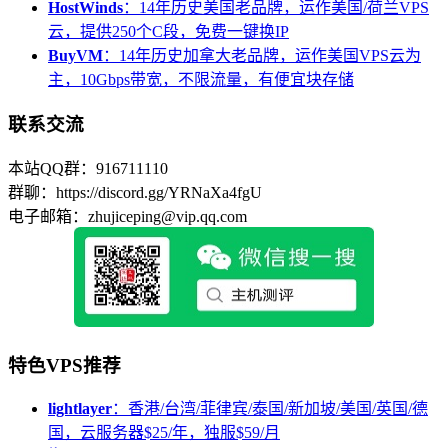
HostWinds
：14年历史美国老品牌，运作美国/荷兰VPS
云，提供250个C段，免费一键换IP
BuyVM
：14年历史加拿大老品牌，运作美国VPS云为
主，10Gbps带宽，不限流量，有便宜块存储
联系交流
本站QQ群：916711110
群聊：https://discord.gg/YRNaXa4fgU
电子邮箱：zhujiceping@vip.qq.com
特色VPS推荐
lightlayer
：香港/台湾/菲律宾/泰国/新加坡/美国/英国/德
国，云服务器$25/年，独服$59/月