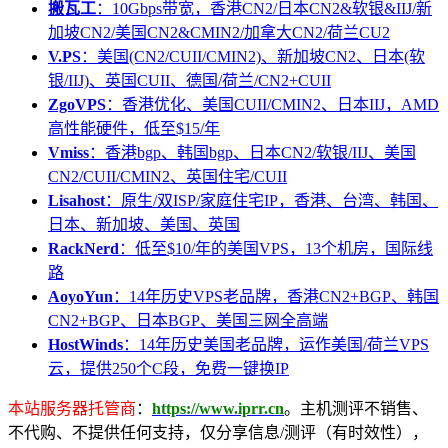
搬瓦工
：10Gbps带宽，香港CN2/日本CN2&软银&IIJ/新
加坡CN2/美国CN2&CMIN2/加拿大CN2/荷兰CU2
V.PS
：美国(CN2/CUII/CMIN2)、新加坡CN2、日本(软
银/IIJ)、英国CUII、德国/荷兰/CN2+CUII
ZgoVPS
：香港优化、美国CUII/CMIN2、日本IIJ，AMD
高性能硬件，低至$15/年
Vmiss
：香港bgp、韩国bgp、日本CN2/软银/IIJ、美国
CN2/CUII/CMIN2、英国住宅/CUII
Lisahost
：原生/双ISP/家庭住宅IP，香港、台湾、韩国、
日本、新加坡、美国、英国
RackNerd
：低至$10/年的美国VPS，13个机房，国际线
路
AoyoYun
：14年历史VPS老品牌，香港CN2+BGP、韩国
CN2+BGP、日本BGP、美国三网全高端
HostWinds
：14年历史美国老品牌，运作美国/荷兰VPS
云，提供250个C段，免费一键换IP
本站服务器托管商
：
https://www.iprr.cn
。主机测评不销售、
不代购、不提供任何支持，仅分享信息/测评（有时效性），