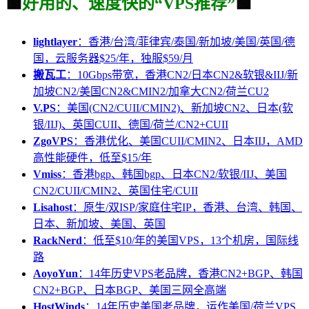
🟩
好用的、速度快的“VPS推荐”
🟩
lightlayer
：香港/台湾/菲律宾/泰国/新加坡/美国/英国/德
国，云服务器$25/年，独服$59/月
搬瓦工
：10Gbps带宽，香港CN2/日本CN2&软银&IIJ/新
加坡CN2/美国CN2&CMIN2/加拿大CN2/荷兰CU2
V.PS
：美国(CN2/CUII/CMIN2)、新加坡CN2、日本(软
银/IIJ)、英国CUII、德国/荷兰/CN2+CUII
ZgoVPS
：香港优化、美国CUII/CMIN2、日本IIJ，AMD
高性能硬件，低至$15/年
Vmiss
：香港bgp、韩国bgp、日本CN2/软银/IIJ、美国
CN2/CUII/CMIN2、英国住宅/CUII
Lisahost
：原生/双ISP/家庭住宅IP，香港、台湾、韩国、
日本、新加坡、美国、英国
RackNerd
：低至$10/年的美国VPS，13个机房，国际线
路
AoyoYun
：14年历史VPS老品牌，香港CN2+BGP、韩国
CN2+BGP、日本BGP、美国三网全高端
HostWinds
：14年历史美国老品牌，运作美国/荷兰VPS