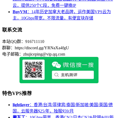
云，提供250个C段，免费一键换IP
BuyVM
：14年历史加拿大老品牌，运作美国VPS云为
主，10Gbps带宽，不限流量，有便宜块存储
联系交流
本站QQ群：916711110
群聊：https://discord.gg/YRNaXa4fgU
电子邮箱：zhujiceping@vip.qq.com
特色VPS推荐
lightlayer
：香港/台湾/菲律宾/泰国/新加坡/美国/英国/德
国，云服务器$25/年，独服$59/月
搬瓦工
：10Gbps带宽，香港CN2/日本CN2&软银&IIJ/新