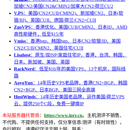
加坡CN2/美国CN2&CMIN2/加拿大CN2/荷兰CU2
V.PS
：美国(CN2/CUII/CMIN2)、新加坡CN2、日本(软
银/IIJ)、英国CUII、德国/荷兰/CN2+CUII
ZgoVPS
：香港优化、美国CUII/CMIN2、日本IIJ，AMD
高性能硬件，低至$15/年
Vmiss
：香港bgp、韩国bgp、日本CN2/软银/IIJ、美国
CN2/CUII/CMIN2、英国住宅/CUII
Lisahost
：原生/双ISP/家庭住宅IP，香港、台湾、韩国、
日本、新加坡、美国、英国
RackNerd
：低至$10/年的美国VPS，13个机房，国际线
路
AoyoYun
：14年历史VPS老品牌，香港CN2+BGP、韩国
CN2+BGP、日本BGP、美国三网全高端
HostWinds
：14年历史美国老品牌，运作美国/荷兰VPS
云，提供250个C段，免费一键换IP
本站服务器托管商
：
https://www.iprr.cn
。主机测评不销售、
不代购、不提供任何支持，仅分享信息/测评（有时效性），
自行辨别，请遵纪守法文明上网。联系：