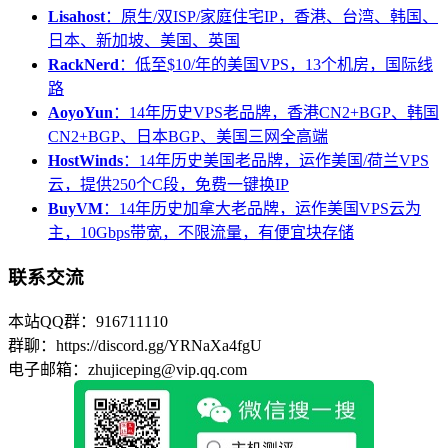
Lisahost
：原生/双ISP/家庭住宅IP，香港、台湾、韩国、
日本、新加坡、美国、英国
RackNerd
：低至$10/年的美国VPS，13个机房，国际线
路
AoyoYun
：14年历史VPS老品牌，香港CN2+BGP、韩国
CN2+BGP、日本BGP、美国三网全高端
HostWinds
：14年历史美国老品牌，运作美国/荷兰VPS
云，提供250个C段，免费一键换IP
BuyVM
：14年历史加拿大老品牌，运作美国VPS云为
主，10Gbps带宽，不限流量，有便宜块存储
联系交流
本站QQ群：916711110
群聊：https://discord.gg/YRNaXa4fgU
电子邮箱：zhujiceping@vip.qq.com