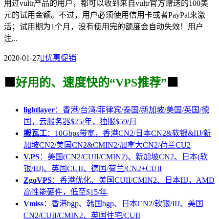
用过vultr产品的用户，都可以收到来自vultr官方赠送的100美
元的试用金额。不过，用户必须使用信用卡或者PayPal来激
活；试用期为1个月，没有使用完的额度会自动失效！用户
注...
2020-01-27

优惠促销
🟩
好用的、速度快的“VPS推荐”
🟩
lightlayer
：香港/台湾/菲律宾/泰国/新加坡/美国/英国/德
国，云服务器$25/年，独服$59/月
搬瓦工
：10Gbps带宽，香港CN2/日本CN2&软银&IIJ/新
加坡CN2/美国CN2&CMIN2/加拿大CN2/荷兰CU2
V.PS
：美国(CN2/CUII/CMIN2)、新加坡CN2、日本(软
银/IIJ)、英国CUII、德国/荷兰/CN2+CUII
ZgoVPS
：香港优化、美国CUII/CMIN2、日本IIJ，AMD
高性能硬件，低至$15/年
Vmiss
：香港bgp、韩国bgp、日本CN2/软银/IIJ、美国
CN2/CUII/CMIN2、英国住宅/CUII