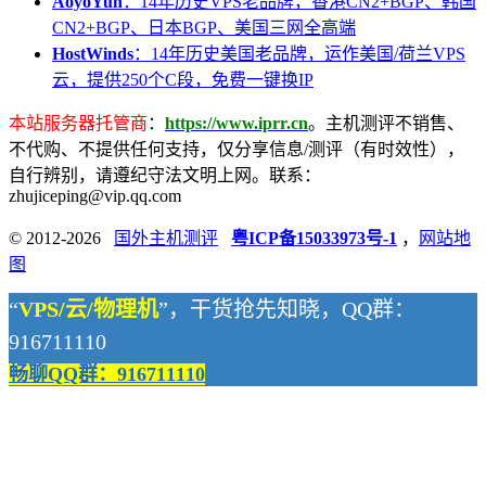
AoyoYun
：14年历史VPS老品牌，香港CN2+BGP、韩国
CN2+BGP、日本BGP、美国三网全高端
HostWinds
：14年历史美国老品牌，运作美国/荷兰VPS
云，提供250个C段，免费一键换IP
本站服务器托管商
：
https://www.iprr.cn
。主机测评不销售、
不代购、不提供任何支持，仅分享信息/测评（有时效性），
自行辨别，请遵纪守法文明上网。联系：
zhujiceping@vip.qq.com
© 2012-2026
国外主机测评
粤ICP备15033973号-1
，
网站地
图
“
VPS/云/物理机
”，干货抢先知晓，QQ群：
916711110
畅聊QQ群：916711110