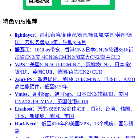
特色VPS推荐
lightlayer
：香港/台湾/菲律宾/泰国/新加坡/美国/英国/德
国，云服务器$25/年，独服$59/月
搬瓦工
：10Gbps带宽，香港CN2/日本CN2&软银&IIJ/新
加坡CN2/美国CN2&CMIN2/加拿大CN2/荷兰CU2
V.PS
：美国(CN2/CUII/CMIN2)、新加坡CN2、日本(软
银/IIJ)、英国CUII、德国/荷兰/CN2+CUII
ZgoVPS
：香港优化、美国CUII/CMIN2、日本IIJ，AMD
高性能硬件，低至$15/年
Vmiss
：香港bgp、韩国bgp、日本CN2/软银/IIJ、美国
CN2/CUII/CMIN2、英国住宅/CUII
Lisahost
：原生/双ISP/家庭住宅IP，香港、台湾、韩国、
日本、新加坡、美国、英国
RackNerd
：低至$10/年的美国VPS，13个机房，国际线
路