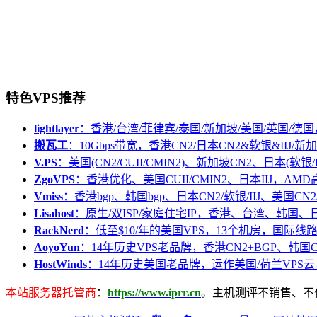
特色VPS推荐
lightlayer
：香港/台湾/菲律宾/泰国/新加坡/美国/英国/德国
搬瓦工
：10Gbps带宽，香港CN2/日本CN2&软银&IIJ/新加
V.PS
：美国(CN2/CUII/CMIN2)、新加坡CN2、日本(软银/I
ZgoVPS
：香港优化、美国CUII/CMIN2、日本IIJ，AM
Vmiss
：香港bgp、韩国bgp、日本CN2/软银/IIJ、美国CN2/
Lisahost
：原生/双ISP/家庭住宅IP，香港、台湾、韩国
RackNerd
：低至$10/年的美国VPS，13个机房，国际线
AoyoYun
：14年历史VPS老品牌，香港CN2+BGP、韩国
HostWinds
：14年历史美国老品牌，运作美国/荷兰VPS云
本站服务器托管商
：
https://www.iprr.cn
。主机测评不销售、不代购