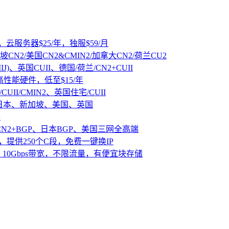
，云服务器$25/年，独服$59/月
坡CN2/美国CN2&CMIN2/加拿大CN2/荷兰CU2
IJ)、英国CUII、德国/荷兰/CN2+CUII
D高性能硬件，低至$15/年
CUII/CMIN2、英国住宅/CUII
、日本、新加坡、美国、英国
路
CN2+BGP、日本BGP、美国三网全高端
，提供250个C段，免费一键换IP
10Gbps带宽，不限流量，有便宜块存储