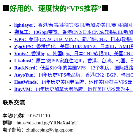
🟩
好用的、速度快的“VPS推荐”
🟩
lightlayer
：香港/台湾/菲律宾/泰国/新加坡/美国/英国/德国
搬瓦工
：10Gbps带宽，香港CN2/日本CN2&软银&IIJ/新加
V.PS
：美国(CN2/CUII/CMIN2)、新加坡CN2、日本(软银/I
ZgoVPS
：香港优化、美国CUII/CMIN2、日本IIJ，AM
Vmiss
：香港bgp、韩国bgp、日本CN2/软银/IIJ、美国CN2/
Lisahost
：原生/双ISP/家庭住宅IP，香港、台湾、韩国
RackNerd
：低至$10/年的美国VPS，13个机房，国际线
AoyoYun
：14年历史VPS老品牌，香港CN2+BGP、韩国
HostWinds
：14年历史美国老品牌，运作美国/荷兰VPS云
BuyVM
：14年历史加拿大老品牌，运作美国VPS云为主，
联系交流
本站QQ群：916711110
群聊：https://discord.gg/YRNaXa4fgU
电子邮箱：zhujiceping@vip.qq.com