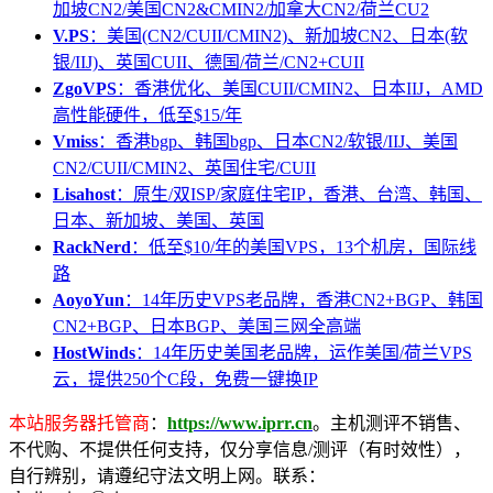
加坡CN2/美国CN2&CMIN2/加拿大CN2/荷兰CU2
V.PS
：美国(CN2/CUII/CMIN2)、新加坡CN2、日本(软
银/IIJ)、英国CUII、德国/荷兰/CN2+CUII
ZgoVPS
：香港优化、美国CUII/CMIN2、日本IIJ，AMD
高性能硬件，低至$15/年
Vmiss
：香港bgp、韩国bgp、日本CN2/软银/IIJ、美国
CN2/CUII/CMIN2、英国住宅/CUII
Lisahost
：原生/双ISP/家庭住宅IP，香港、台湾、韩国、
日本、新加坡、美国、英国
RackNerd
：低至$10/年的美国VPS，13个机房，国际线
路
AoyoYun
：14年历史VPS老品牌，香港CN2+BGP、韩国
CN2+BGP、日本BGP、美国三网全高端
HostWinds
：14年历史美国老品牌，运作美国/荷兰VPS
云，提供250个C段，免费一键换IP
本站服务器托管商
：
https://www.iprr.cn
。主机测评不销售、
不代购、不提供任何支持，仅分享信息/测评（有时效性），
自行辨别，请遵纪守法文明上网。联系：