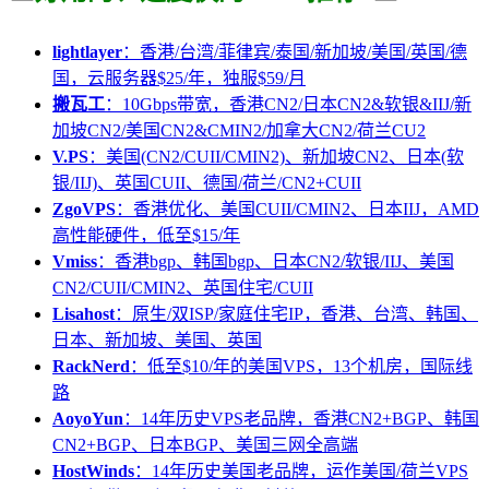
lightlayer
：香港/台湾/菲律宾/泰国/新加坡/美国/英国/德
国，云服务器$25/年，独服$59/月
搬瓦工
：10Gbps带宽，香港CN2/日本CN2&软银&IIJ/新
加坡CN2/美国CN2&CMIN2/加拿大CN2/荷兰CU2
V.PS
：美国(CN2/CUII/CMIN2)、新加坡CN2、日本(软
银/IIJ)、英国CUII、德国/荷兰/CN2+CUII
ZgoVPS
：香港优化、美国CUII/CMIN2、日本IIJ，AMD
高性能硬件，低至$15/年
Vmiss
：香港bgp、韩国bgp、日本CN2/软银/IIJ、美国
CN2/CUII/CMIN2、英国住宅/CUII
Lisahost
：原生/双ISP/家庭住宅IP，香港、台湾、韩国、
日本、新加坡、美国、英国
RackNerd
：低至$10/年的美国VPS，13个机房，国际线
路
AoyoYun
：14年历史VPS老品牌，香港CN2+BGP、韩国
CN2+BGP、日本BGP、美国三网全高端
HostWinds
：14年历史美国老品牌，运作美国/荷兰VPS