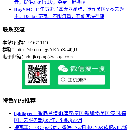
云，提供250个C段，免费一键换IP
BuyVM
：14年历史加拿大老品牌，运作美国VPS云为
主，10Gbps带宽，不限流量，有便宜块存储
联系交流
本站QQ群：916711110
群聊：https://discord.gg/YRNaXa4fgU
电子邮箱：zhujiceping@vip.qq.com
特色VPS推荐
lightlayer
：香港/台湾/菲律宾/泰国/新加坡/美国/英国/德
国，云服务器$25/年，独服$59/月
搬瓦工
：10Gbps带宽，香港CN2/日本CN2&软银&IIJ/新